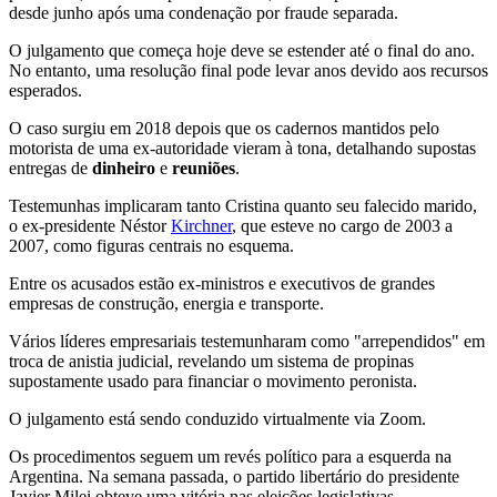
desde junho após uma condenação por fraude separada.
O julgamento que começa hoje deve se estender até o final do ano.
No entanto, uma resolução final pode levar anos devido aos recursos
esperados.
O caso surgiu em 2018 depois que os cadernos mantidos pelo
motorista de uma ex-autoridade vieram à tona, detalhando supostas
entregas de
dinheiro
e
reuniões
.
Testemunhas implicaram tanto Cristina quanto seu falecido marido,
o ex-presidente Néstor
Kirchner
, que esteve no cargo de 2003 a
2007, como figuras centrais no esquema.
Entre os acusados estão ex-ministros e executivos de grandes
empresas de construção, energia e transporte.
Vários líderes empresariais testemunharam como "arrependidos" em
troca de anistia judicial, revelando um sistema de propinas
supostamente usado para financiar o movimento peronista.
O julgamento está sendo conduzido virtualmente via Zoom.
Os procedimentos seguem um revés político para a esquerda na
Argentina. Na semana passada, o partido libertário do presidente
Javier Milei obteve uma vitória nas eleições legislativas,