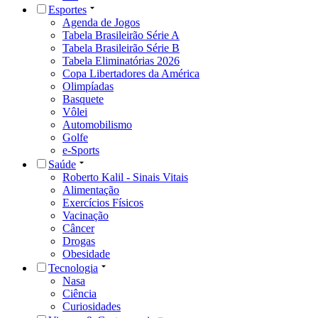
Esportes
Agenda de Jogos
Tabela Brasileirão Série A
Tabela Brasileirão Série B
Tabela Eliminatórias 2026
Copa Libertadores da América
Olimpíadas
Basquete
Vôlei
Automobilismo
Golfe
e-Sports
Saúde
Roberto Kalil - Sinais Vitais
Alimentação
Exercícios Físicos
Vacinação
Câncer
Drogas
Obesidade
Tecnologia
Nasa
Ciência
Curiosidades