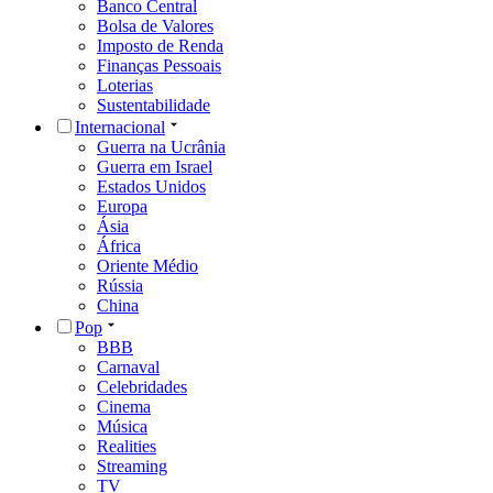
Banco Central
Bolsa de Valores
Imposto de Renda
Finanças Pessoais
Loterias
Sustentabilidade
Internacional
Guerra na Ucrânia
Guerra em Israel
Estados Unidos
Europa
Ásia
África
Oriente Médio
Rússia
China
Pop
BBB
Carnaval
Celebridades
Cinema
Música
Realities
Streaming
TV