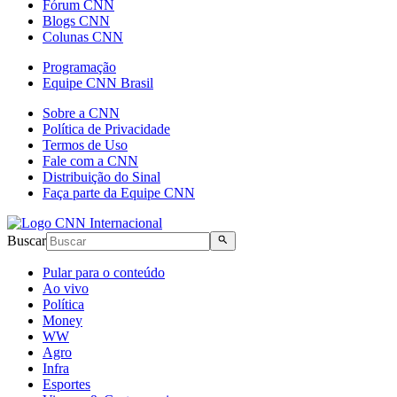
Fórum CNN
Blogs CNN
Colunas CNN
Programação
Equipe CNN Brasil
Sobre a CNN
Política de Privacidade
Termos de Uso
Fale com a CNN
Distribuição do Sinal
Faça parte da Equipe CNN
Buscar
Pular para o conteúdo
Ao vivo
Política
Money
WW
Agro
Infra
Esportes