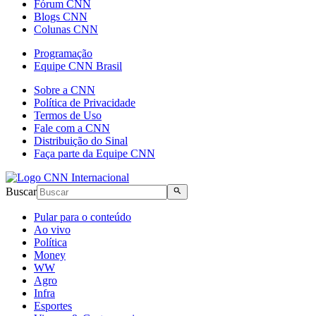
Fórum CNN
Blogs CNN
Colunas CNN
Programação
Equipe CNN Brasil
Sobre a CNN
Política de Privacidade
Termos de Uso
Fale com a CNN
Distribuição do Sinal
Faça parte da Equipe CNN
Buscar
Pular para o conteúdo
Ao vivo
Política
Money
WW
Agro
Infra
Esportes