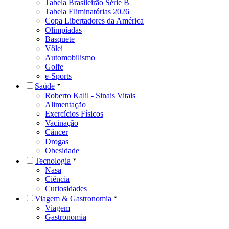
Tabela Brasileirão Série B
Tabela Eliminatórias 2026
Copa Libertadores da América
Olimpíadas
Basquete
Vôlei
Automobilismo
Golfe
e-Sports
Saúde
Roberto Kalil - Sinais Vitais
Alimentação
Exercícios Físicos
Vacinação
Câncer
Drogas
Obesidade
Tecnologia
Nasa
Ciência
Curiosidades
Viagem & Gastronomia
Viagem
Gastronomia