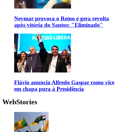
Neymar provoca o Remo e gera revolta
após vitória do Santos: "Eliminado"
Flávio anuncia Alfredo Gaspar como vice
em chapa pura à Presidência
WebStories