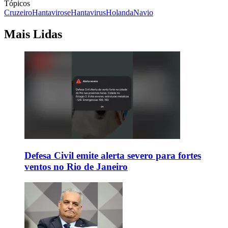
Tópicos
Cruzeiro
Hantavirose
Hantavirus
Holanda
Navio
Mais Lidas
Defesa Civil emite alerta severo para fortes
ventos no Rio de Janeiro