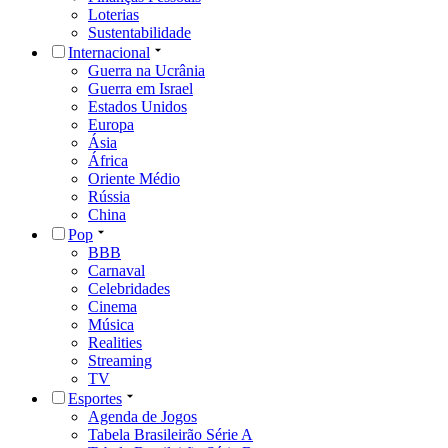
Loterias
Sustentabilidade
Internacional
Guerra na Ucrânia
Guerra em Israel
Estados Unidos
Europa
Ásia
África
Oriente Médio
Rússia
China
Pop
BBB
Carnaval
Celebridades
Cinema
Música
Realities
Streaming
TV
Esportes
Agenda de Jogos
Tabela Brasileirão Série A