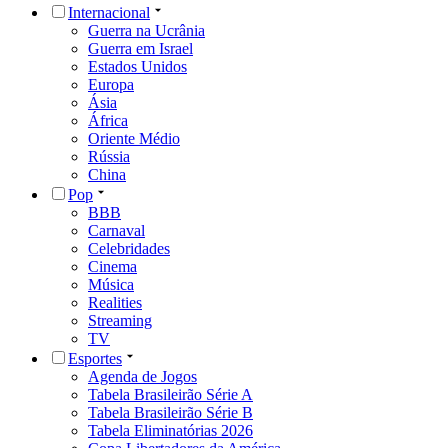
Internacional
Guerra na Ucrânia
Guerra em Israel
Estados Unidos
Europa
Ásia
África
Oriente Médio
Rússia
China
Pop
BBB
Carnaval
Celebridades
Cinema
Música
Realities
Streaming
TV
Esportes
Agenda de Jogos
Tabela Brasileirão Série A
Tabela Brasileirão Série B
Tabela Eliminatórias 2026