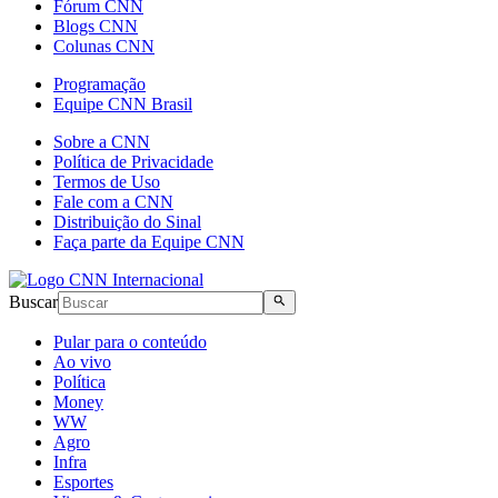
Fórum CNN
Blogs CNN
Colunas CNN
Programação
Equipe CNN Brasil
Sobre a CNN
Política de Privacidade
Termos de Uso
Fale com a CNN
Distribuição do Sinal
Faça parte da Equipe CNN
Buscar
Pular para o conteúdo
Ao vivo
Política
Money
WW
Agro
Infra
Esportes