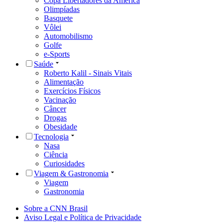
Copa Libertadores da América
Olimpíadas
Basquete
Vôlei
Automobilismo
Golfe
e-Sports
Saúde
Roberto Kalil - Sinais Vitais
Alimentação
Exercícios Físicos
Vacinação
Câncer
Drogas
Obesidade
Tecnologia
Nasa
Ciência
Curiosidades
Viagem & Gastronomia
Viagem
Gastronomia
Sobre a CNN Brasil
Aviso Legal e Política de Privacidade