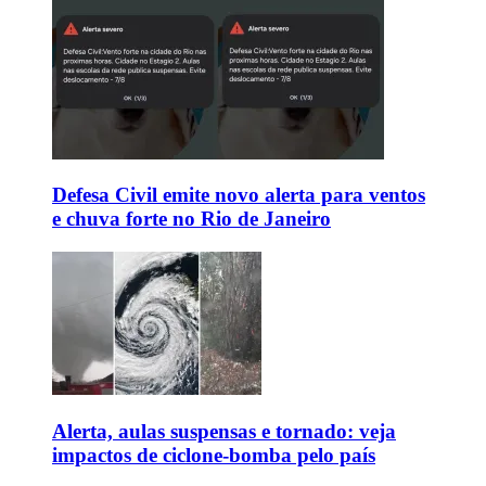
Defesa Civil emite novo alerta para ventos
e chuva forte no Rio de Janeiro
Alerta, aulas suspensas e tornado: veja
impactos de ciclone-bomba pelo país