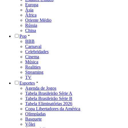
Europa
Ásia
África
Oriente Médio
Rússia
China
Pop
BBB
Carnaval
Celebridades
Cinema
Música
Realities
Streaming
TV
Esportes
Agenda de Jogos
Tabela Brasileirão Série A
Tabela Brasileirão Série B
Tabela Eliminatórias 2026
Copa Libertadores da América
Olimpíadas
Basquete
Vôlei