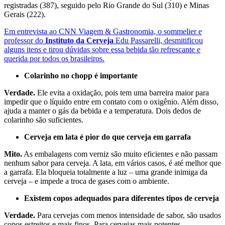
registradas (387), seguido pelo Rio Grande do Sul (310) e Minas
Gerais (222).
Em entrevista ao CNN Viagem & Gastronomia, o sommelier e
professor do
Instituto da Cerveja
Edu Passarelli, desmitificou
alguns itens e tirou dúvidas sobre essa bebida tão refrescante e
querida por todos os brasileiros.
Colarinho no chopp é importante
Verdade.
Ele evita a oxidação, pois tem uma barreira maior para
impedir que o líquido entre em contato com o oxigênio. Além disso,
ajuda a manter o gás da bebida e a temperatura. Dois dedos de
colarinho são suficientes.
Cerveja em lata é pior do que cerveja em garrafa
Mito.
As embalagens com verniz são muito eficientes e não passam
nenhum sabor para cerveja. A lata, em vários casos, é até melhor que
a garrafa. Ela bloqueia totalmente a luz – uma grande inimiga da
cerveja – e impede a troca de gases com o ambiente.
Existem copos adequados para diferentes tipos de cerveja
Verdade.
Para cervejas com menos intensidade de sabor, são usados
copos estreitos e mais finos. Para cervejas mais potentes,