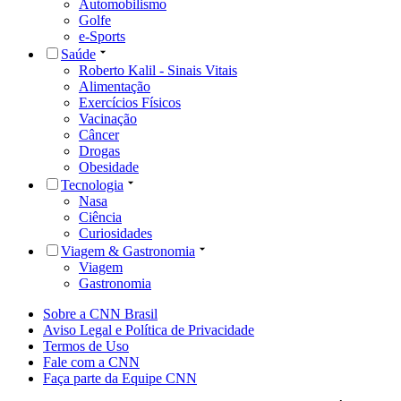
Automobilismo
Golfe
e-Sports
Saúde
Roberto Kalil - Sinais Vitais
Alimentação
Exercícios Físicos
Vacinação
Câncer
Drogas
Obesidade
Tecnologia
Nasa
Ciência
Curiosidades
Viagem & Gastronomia
Viagem
Gastronomia
Sobre a CNN Brasil
Aviso Legal e Política de Privacidade
Termos de Uso
Fale com a CNN
Faça parte da Equipe CNN