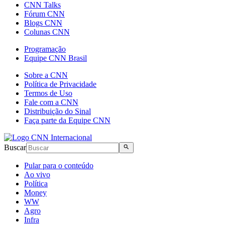
CNN Talks
Fórum CNN
Blogs CNN
Colunas CNN
Programação
Equipe CNN Brasil
Sobre a CNN
Política de Privacidade
Termos de Uso
Fale com a CNN
Distribuição do Sinal
Faça parte da Equipe CNN
Buscar
Pular para o conteúdo
Ao vivo
Política
Money
WW
Agro
Infra