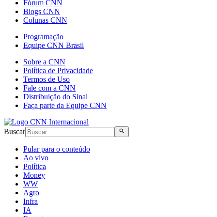
Fórum CNN
Blogs CNN
Colunas CNN
Programação
Equipe CNN Brasil
Sobre a CNN
Política de Privacidade
Termos de Uso
Fale com a CNN
Distribuição do Sinal
Faça parte da Equipe CNN
Buscar
Pular para o conteúdo
Ao vivo
Política
Money
WW
Agro
Infra
IA