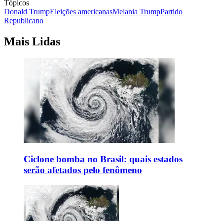
Tópicos
Donald Trump
Eleições americanas
Melania Trump
Partido
Republicano
Mais Lidas
Ciclone bomba no Brasil: quais estados
serão afetados pelo fenômeno