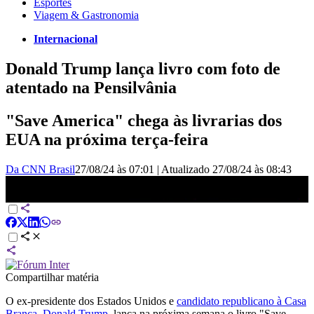
Esportes
Viagem & Gastronomia
Internacional
Donald Trump lança livro com foto de
atentado na Pensilvânia
"Save America" chega às livrarias dos
EUA na próxima terça-feira
Da CNN Brasil
27/08/24 às 07:01
|
Atualizado
27/08/24 às 08:43
Trump vai lançar livro com foto de atentado na capa | CNN NOVO
DIA
Compartilhar matéria
O ex-presidente dos Estados Unidos e
candidato republicano à Casa
Branca, Donald Trump
, lança na próxima semana o livro "Save