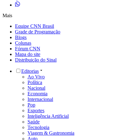
Mais
Equipe CNN Brasil
Grade de Programação
Blogs
Colunas
Fórum CNN
Mapa do site
Distribuição do Sinal
Editorias
Ao Vivo
Política
Nacional
Economia
Internacional
Pop
Esportes
Inteligência Artificial
Saúde
Tecnologia
Viagem & Gastronomia
Auto