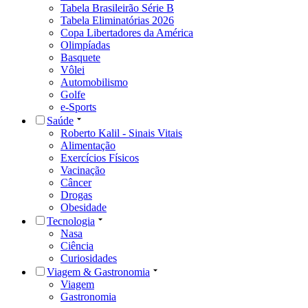
Tabela Brasileirão Série B
Tabela Eliminatórias 2026
Copa Libertadores da América
Olimpíadas
Basquete
Vôlei
Automobilismo
Golfe
e-Sports
Saúde
Roberto Kalil - Sinais Vitais
Alimentação
Exercícios Físicos
Vacinação
Câncer
Drogas
Obesidade
Tecnologia
Nasa
Ciência
Curiosidades
Viagem & Gastronomia
Viagem
Gastronomia