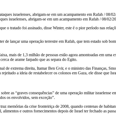
s ataques israelenses, abrigam-se em um acampamento em Rafah / 08/
e o tratado foi assinado, disse Winter, este é o pior período nas rela
ster de lançar uma operação terrestre em Rafah, que tem estado sob bom
 faixa, mais de 1,3 milhão de pessoas estão agora amontoadas em uma e
cerca de arame farpado que as separa do Egito.
onal de extrema direita, Itamar Ben Gvir, e o ministro das Finanças, S
jeitado a ideia de restabelecer os colonos em Gaza, ele disse que Isra
 sobre as “graves consequências” de uma operação militar israelense e
todos os envolvidos, sem exceção”.
 traz memórias da crise fronteiriça de 2008, quando centenas de habitan
 alimentos e outros fornecimentos depois de Israel ter fechado as pass