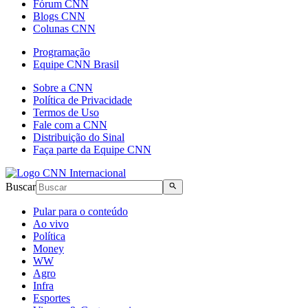
Fórum CNN
Blogs CNN
Colunas CNN
Programação
Equipe CNN Brasil
Sobre a CNN
Política de Privacidade
Termos de Uso
Fale com a CNN
Distribuição do Sinal
Faça parte da Equipe CNN
Buscar
Pular para o conteúdo
Ao vivo
Política
Money
WW
Agro
Infra
Esportes