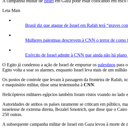
A campanha militar de
Israel
em Gaza pode estar colocando em risco o
Leia Mais
Brasil diz que ataque de Israel em Rafah terá “graves co
Mulheres palestinas descrevem à CNN o terror de como 
Exército de Israel admite à CNN que ainda não há plano 
O Egito já condenou a ação de Israel de empurrar os
palestinos
para o
Egito volta a soar os alarmes, enquanto Israel leva mais de um milhão 
Os postos de controle que levam à passagem da fronteira de Rafah, no
e maquinário militar, disse uma testemunha à
CNN
.
Helicópteros militares egípcios também foram vistos voando no lado e
Autoridades de ambos os países raramente se criticam em público, mas
israelense de extrema direita, Bezalel Smotrich, que disse que o Cai
250 outras.
A subsequente campanha militar de Israel em Gaza levou à morte de m