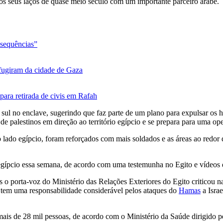
s seus laços de quase meio século com um importante parceiro árabe.
nsequências”
fugiram da cidade de Gaza
para retirada de civis em Rafah
 sul no enclave, sugerindo que faz parte de um plano para expulsar os ha
de palestinos em direção ao território egípcio e se prepara para uma op
 lado egípcio, foram reforçados com mais soldados e as áreas ao redor 
gípcio essa semana, de acordo com uma testemunha no Egito e vídeos de
 o porta-voz do Ministério das Relações Exteriores do Egito criticou n
ro tem uma responsabilidade considerável pelos ataques do
Hamas
a Isra
ais de 28 mil pessoas, de acordo com o Ministério da Saúde dirigido 