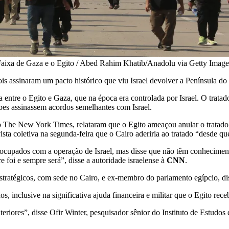
a Faixa de Gaza e o Egito / Abed Rahim Khatib/Anadolu via Getty Image
ois assinaram um pacto histórico que viu Israel devolver a Península do
ra entre o Egito e Gaza, que na época era controlada por Israel. O tr
bes assinassem acordos semelhantes com Israel.
o The New York Times, relataram que o Egito ameaçou anular o tratado d
ista coletiva na segunda-feira que o Cairo aderiria ao tratado “desde q
eocupados com a operação de Israel, mas disse que não têm conheciment
e foi e sempre será”, disse a autoridade israelense à
CNN
.
atégicos, com sede no Cairo, e ex-membro do parlamento egípcio, disse
os, inclusive na significativa ajuda financeira e militar que o Egito re
anteriores”, disse Ofir Winter, pesquisador sênior do Instituto de Estu