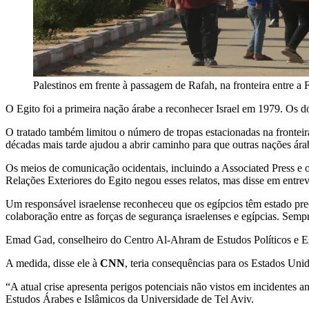
Palestinos em frente à passagem de Rafah, na fronteira entre 
O Egito foi a primeira nação árabe a reconhecer Israel em 1979. Os d
O tratado também limitou o número de tropas estacionadas na frontei
décadas mais tarde ajudou a abrir caminho para que outras nações ára
Os meios de comunicação ocidentais, incluindo a Associated Press e 
Relações Exteriores do Egito negou esses relatos, mas disse em entrev
Um responsável israelense reconheceu que os egípcios têm estado pr
colaboração entre as forças de segurança israelenses e egípcias. Sempr
Emad Gad, conselheiro do Centro Al-Ahram de Estudos Políticos e Estr
A medida, disse ele à
CNN
, teria consequências para os Estados Unid
“A atual crise apresenta perigos potenciais não vistos em incidentes 
Estudos Árabes e Islâmicos da Universidade de Tel Aviv.