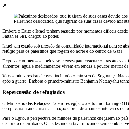
Palestinos deslocados, que fugiram de suas casas devido ao
Embora o Egito e Israel tenham passado por momentos difíceis desde qu
Fattah el-Sisi, chegou ao poder.
Israel tem estado sob pressão da comunidade internacional para se ab
refúgio para os palestinos que fogem do norte e do centro de Gaza.
Depois de numerosos apelos israelenses para evacuar outras áreas da
alimentos, água e medicamentos vivem em tendas a poucos metros da 
Vários ministros israelenses, incluindo o ministro da Segurança Naci
após a guerra. Embora o primeiro-ministro Benjamin Netanyahu tenha re
Repercussão de refugiados
O Ministério das Relações Exteriores egípcio alertou no domingo (11)
complicariam ainda mais a situação e prejudicariam os interesses de 
Para o Egito, a perspectiva de milhões de palestinos chegarem ao país
destruído e derrubado. Os palestinos estavam ficando sem combustível,