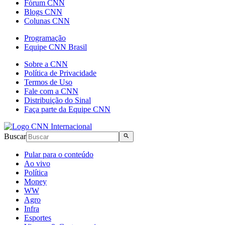
Fórum CNN
Blogs CNN
Colunas CNN
Programação
Equipe CNN Brasil
Sobre a CNN
Política de Privacidade
Termos de Uso
Fale com a CNN
Distribuição do Sinal
Faça parte da Equipe CNN
Buscar
Pular para o conteúdo
Ao vivo
Política
Money
WW
Agro
Infra
Esportes