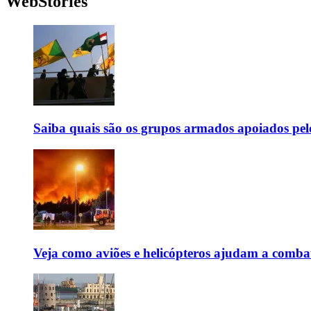
WebStories
Saiba quais são os grupos armados apoiados pel
Veja como aviões e helicópteros ajudam a combate