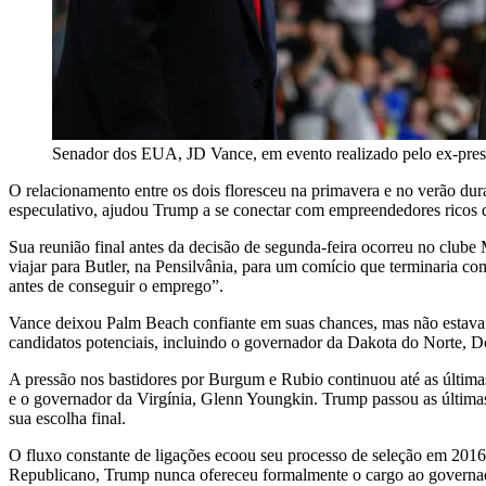
Senador dos EUA, JD Vance, em evento realizado pelo ex-pr
O relacionamento entre os dois floresceu na primavera e no verão du
especulativo, ajudou Trump a se conectar com empreendedores ricos 
Sua reunião final antes da decisão de segunda-feira ocorreu no club
viajar para Butler, na Pensilvânia, para um comício que terminaria co
antes de conseguir o emprego”.
Vance deixou Palm Beach confiante em suas chances, mas não estava ce
candidatos potenciais, incluindo o governador da Dakota do Norte,
A pressão nos bastidores por Burgum e Rubio continuou até as últimas
e o governador da Virgínia, Glenn Youngkin. Trump passou as últimas 
sua escolha final.
O fluxo constante de ligações ecoou seu processo de seleção em 2016
Republicano, Trump nunca ofereceu formalmente o cargo ao governado