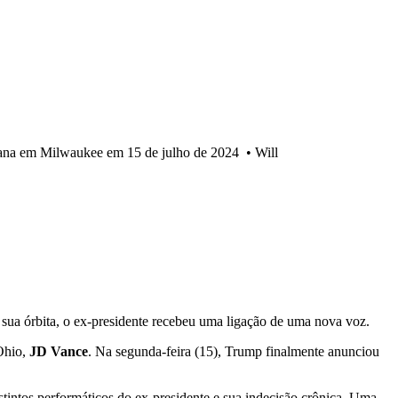
cana em Milwaukee em 15 de julho de 2024
•
Will
sua órbita, o ex-presidente recebeu uma ligação de uma nova voz.
 Ohio,
JD Vance
. Na segunda-feira (15), Trump finalmente anunciou
nstintos performáticos do ex-presidente e sua indecisão crônica. Uma