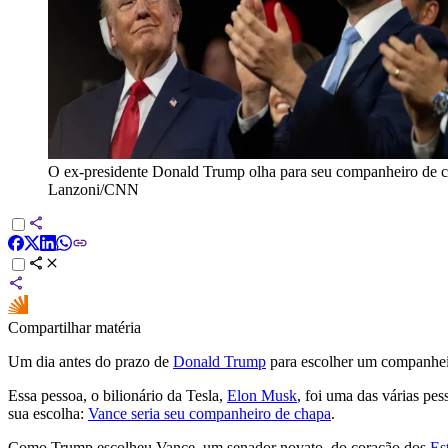
O ex-presidente Donald Trump olha para seu companheiro de 
Lanzoni/CNN
Compartilhar matéria
Um dia antes do prazo de
Donald Trump
para escolher um companheir
Essa pessoa, o bilionário da Tesla,
Elon Musk
, foi uma das várias pe
sua escolha:
Vance seria seu companheiro de chapa
.
Como Trump escolheu Vance, um senador novato, do coração dos
Es