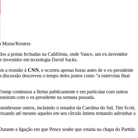
n Morse/Reuters
os a portas fechadas na Califórnia, onde Vance, um ex-investidor
e investidor em tecnologia David Sacks.
om a reunião à
CNN
, e ocorreu apenas horas antes de o ex-presidente
a discussão descreveu o tempo deles juntos como “a entrevista final
Trump continuou a flertar publicamente e em particular com outros
reuniram com o ex-presidente na semana passada.
nsiderasse outros, incluindo o senador da Carolina do Sul, Tim Scott,
deixando até mesmo aqueles em seu círculo íntimo tentando adivinhar a
Durante a ligação em que Pence soube que estaria na chapa do Partido