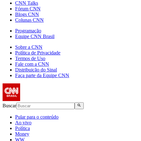
CNN Talks
Fórum CNN
Blogs CNN
Colunas CNN
Programação
Equipe CNN Brasil
Sobre a CNN
Política de Privacidade
Termos de Uso
Fale com a CNN
Distribuição do Sinal
Faça parte da Equipe CNN
Buscar
Pular para o conteúdo
Ao vivo
Política
Money
WW