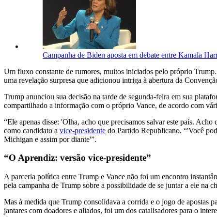
Campanha de Biden aposta em debate entre Kamala Harr
Um fluxo constante de rumores, muitos iniciados pelo próprio Trump.
uma revelação surpresa que adicionou intriga à abertura da Conven
Trump anunciou sua decisão na tarde de segunda-feira em sua plataf
compartilhado a informação com o próprio Vance, de acordo com vária
“Ele apenas disse: 'Olha, acho que precisamos salvar este país. Ach
como candidato a
vice-presidente
do Partido Republicano. “'Você pod
Michigan e assim por diante'”.
“O Aprendiz: versão vice-presidente”
A parceria política entre Trump e Vance não foi um encontro instant
pela campanha de Trump sobre a possibilidade de se juntar a ele na c
Mas à medida que Trump consolidava a corrida e o jogo de apostas 
jantares com doadores e aliados, foi um dos catalisadores para o inter