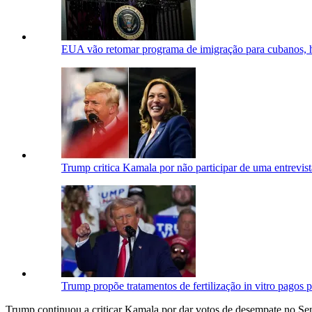
EUA vão retomar programa de imigração para cubanos, h
Trump critica Kamala por não participar de uma entrevis
Trump propõe tratamentos de fertilização in vitro pagos
Trump continuou a criticar Kamala por dar votos de desempate no Sen