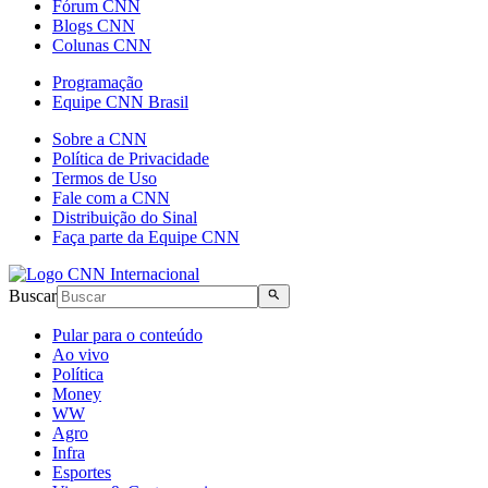
Fórum CNN
Blogs CNN
Colunas CNN
Programação
Equipe CNN Brasil
Sobre a CNN
Política de Privacidade
Termos de Uso
Fale com a CNN
Distribuição do Sinal
Faça parte da Equipe CNN
Buscar
Pular para o conteúdo
Ao vivo
Política
Money
WW
Agro
Infra
Esportes