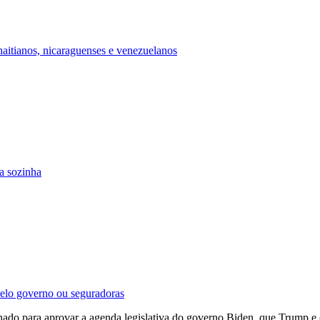
aitianos, nicaraguenses e venezuelanos
ta sozinha
 pelo governo ou seguradoras
ado para aprovar a agenda legislativa do governo Biden, que Trump e o