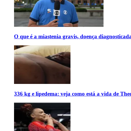
O que é a miastenia gravis, doença diagnostica
336 kg e lipedema: veja como está a vida de The