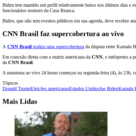
Biden tem mantido um perfil relativamente baixo nos últimos dias e es
funcionários seniores da Casa Branca.
Biden, que não tem eventos públicos em sua agenda, deve receber atua
CNN Brasil faz supercobertura ao vivo
A
CNN Brasil
realiza uma supercobertura
da disputa entre Kamala Ha
Em conexão direta com a matriz americana da
CNN
, e intérpretes a
da
CNN Brasil
.
A maratona ao vivo 24 horas começou na segunda-feira (4), às 23h, c
Tópicos
Donald Trump
Eleições americanas
Estados Unidos
Joe Biden
Kamala H
Mais Lidas