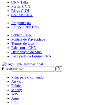
CNN Talks
Fórum CNN
Blogs CNN
Colunas CNN
Programação
Equipe CNN Brasil
Sobre a CNN
Política de Privacidade
Termos de Uso
Fale com a CNN
Distribuição do Sinal
Faça parte da Equipe CNN
Buscar
Pular para o conteúdo
Ao vivo
Política
Money
WW
Agro
Infra