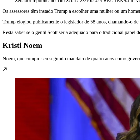
Senador republicano Tim Scott / 23/10/2023 REUTERS/Jim V
Os assessores têm instado Trump a escolher uma mulher ou um homem n
Trump elogiou publicamente o legislador de 58 anos, chamando-o de 
Resta saber se o gentil Scott seria adequado para o tradicional papel
Kristi Noem
Noem, que cumpre seu segundo mandato de quatro anos como governa