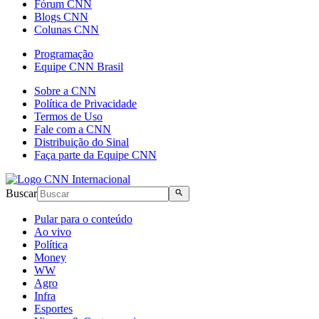
Fórum CNN
Blogs CNN
Colunas CNN
Programação
Equipe CNN Brasil
Sobre a CNN
Política de Privacidade
Termos de Uso
Fale com a CNN
Distribuição do Sinal
Faça parte da Equipe CNN
Buscar
Pular para o conteúdo
Ao vivo
Política
Money
WW
Agro
Infra
Esportes