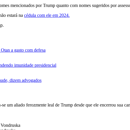
om nomes mencionados por Trump quanto com nomes sugeridos por assesso
não estará na
cédula com ele em 2024.
mp.
 Otan a gasto com defesa
dendo imunidade presidencial
raude, dizem advogados
u-se um aliado ferozmente leal de Trump desde que ele encerrou sua ca