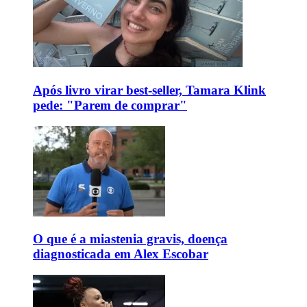
Após livro virar best-seller, Tamara Klink
pede: "Parem de comprar"
O que é a miastenia gravis, doença
diagnosticada em Alex Escobar