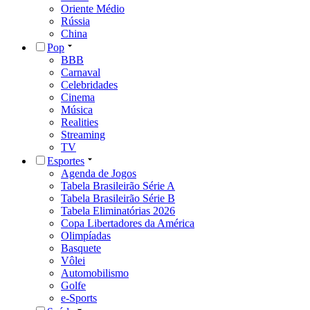
Oriente Médio
Rússia
China
Pop
BBB
Carnaval
Celebridades
Cinema
Música
Realities
Streaming
TV
Esportes
Agenda de Jogos
Tabela Brasileirão Série A
Tabela Brasileirão Série B
Tabela Eliminatórias 2026
Copa Libertadores da América
Olimpíadas
Basquete
Vôlei
Automobilismo
Golfe
e-Sports