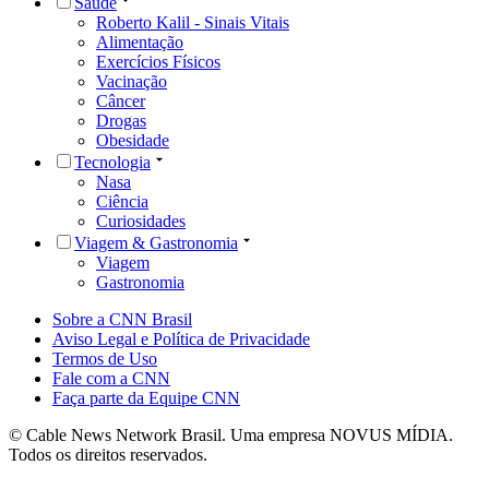
Saúde
Roberto Kalil - Sinais Vitais
Alimentação
Exercícios Físicos
Vacinação
Câncer
Drogas
Obesidade
Tecnologia
Nasa
Ciência
Curiosidades
Viagem & Gastronomia
Viagem
Gastronomia
Sobre a CNN Brasil
Aviso Legal e Política de Privacidade
Termos de Uso
Fale com a CNN
Faça parte da Equipe CNN
© Cable News Network Brasil. Uma empresa NOVUS MÍDIA.
Todos os direitos reservados.