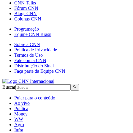
CNN Talks
Fórum CNN
Blogs CNN
Colunas CNN
Programação
Equipe CNN Brasil
Sobre a CNN
Política de Privacidade
Termos de Uso
Fale com a CNN
Distribuição do Sinal
Faça parte da Equipe CNN
Buscar
Pular para o conteúdo
Ao vivo
Política
Money
WW
Agro
Infra