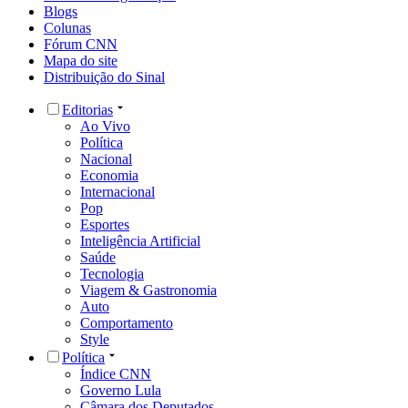
Blogs
Colunas
Fórum CNN
Mapa do site
Distribuição do Sinal
Editorias
Ao Vivo
Política
Nacional
Economia
Internacional
Pop
Esportes
Inteligência Artificial
Saúde
Tecnologia
Viagem & Gastronomia
Auto
Comportamento
Style
Política
Índice CNN
Governo Lula
Câmara dos Deputados