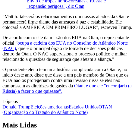
Envio de tropas norte-coreanas à Rússia é
"expansão perigosa", diz Otan
"Matt fortalecerá os relacionamentos com nossos aliados da Otan e
permanecerá firme diante das ameaças à paz e estabilidade. Ele
colocará a AMÉRICA EM PRIMEIRO LUGAR”, escreveu Trump.
De acordo com o site da missão dos EUA na Otan, o representante
oficial “
ocupa a cadeira dos EUA no Conselho do Atlântico Norte
(NAC)
, que é o principal órgão de tomada de decisões políticas
dentro da Otan. O NAC supervisiona o processo político e militar
relacionado a questões de segurança que afetam a aliança.”
O presidente eleito tem uma história complicada com a Otan e, no
início deste ano, disse que disse a um país membro da Otan que os
EUA não os protegeriam contra uma invasão russa se eles não
cumprissem as diretrizes de gastos da
Otan, e que ele "encorajaria (a
Rússia) a fazer o que quisesse".
Tópicos
Donald Trump
Eleições americanas
Estados Unidos
OTAN
(Organização do Tratado do Atlântico Norte)
Mais Lidas