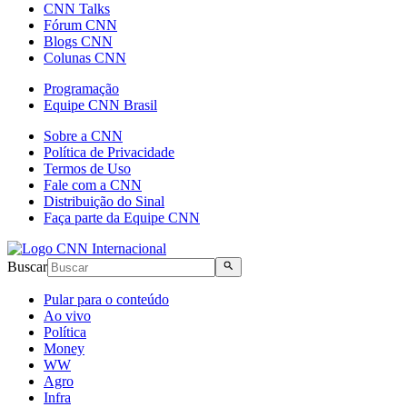
CNN Talks
Fórum CNN
Blogs CNN
Colunas CNN
Programação
Equipe CNN Brasil
Sobre a CNN
Política de Privacidade
Termos de Uso
Fale com a CNN
Distribuição do Sinal
Faça parte da Equipe CNN
Buscar
Pular para o conteúdo
Ao vivo
Política
Money
WW
Agro
Infra