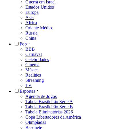
Guerra em Israel
Estados Unidos
Europa
Ásia
África
Oriente Médio
Rússia
China
Pop
BBB
Carnaval
Celebridades
Cinema
Música
Realities
Streaming
TV
Esportes
Agenda de Jogos
Tabela Brasileirão Série A
Tabela Brasileirão Série B
Tabela Eliminatórias 2026
Copa Libertadores da América
Olimpíadas
Basquete