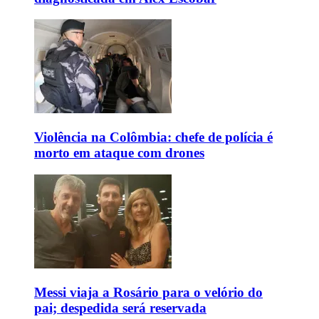
Violência na Colômbia: chefe de polícia é
morto em ataque com drones
Messi viaja a Rosário para o velório do
pai; despedida será reservada