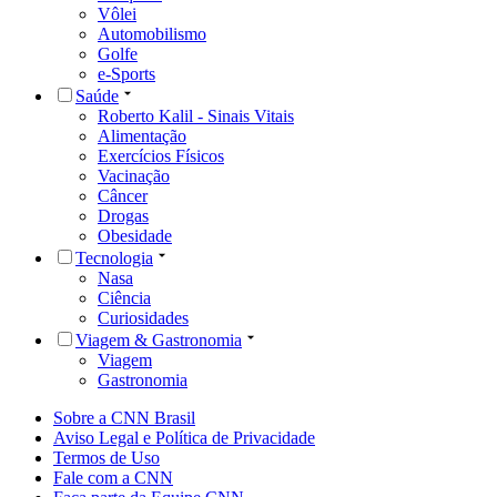
Vôlei
Automobilismo
Golfe
e-Sports
Saúde
Roberto Kalil - Sinais Vitais
Alimentação
Exercícios Físicos
Vacinação
Câncer
Drogas
Obesidade
Tecnologia
Nasa
Ciência
Curiosidades
Viagem & Gastronomia
Viagem
Gastronomia
Sobre a CNN Brasil
Aviso Legal e Política de Privacidade
Termos de Uso
Fale com a CNN