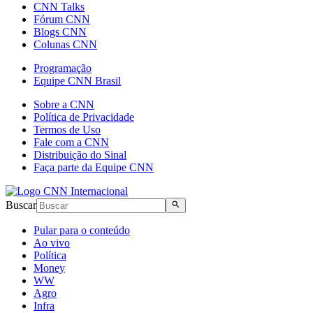
CNN Talks
Fórum CNN
Blogs CNN
Colunas CNN
Programação
Equipe CNN Brasil
Sobre a CNN
Política de Privacidade
Termos de Uso
Fale com a CNN
Distribuição do Sinal
Faça parte da Equipe CNN
Buscar
Pular para o conteúdo
Ao vivo
Política
Money
WW
Agro
Infra