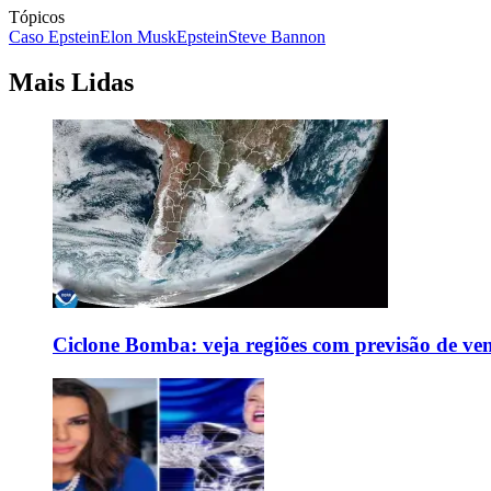
Tópicos
Caso Epstein
Elon Musk
Epstein
Steve Bannon
Mais Lidas
Ciclone Bomba: veja regiões com previsão de ven