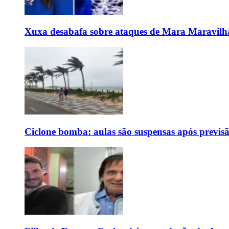
Xuxa desabafa sobre ataques de Mara Maravilh
Ciclone bomba: aulas são suspensas após previs