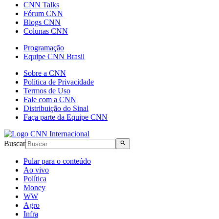
CNN Talks
Fórum CNN
Blogs CNN
Colunas CNN
Programação
Equipe CNN Brasil
Sobre a CNN
Política de Privacidade
Termos de Uso
Fale com a CNN
Distribuição do Sinal
Faça parte da Equipe CNN
Buscar
Pular para o conteúdo
Ao vivo
Política
Money
WW
Agro
Infra