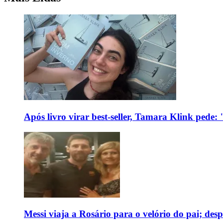
Após livro virar best-seller, Tamara Klink pede
Messi viaja a Rosário para o velório do pai; des