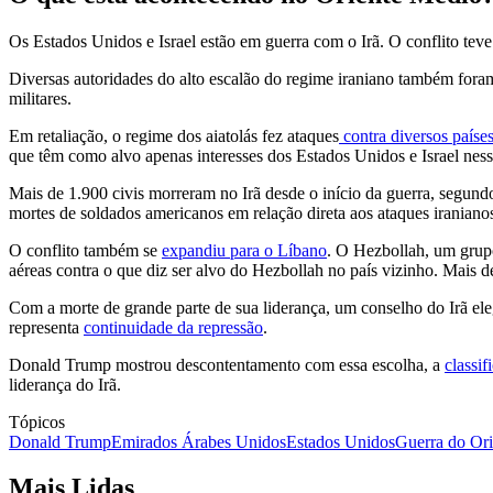
Os Estados Unidos e Israel estão em guerra com o Irã. O conflito tev
Diversas autoridades do alto escalão do regime iraniano também for
militares.
Em retaliação, o regime dos aiatolás fez ataques
contra diversos países
que têm como alvo apenas interesses dos Estados Unidos e Israel ness
Mais de 1.900 civis morreram no Irã desde o início da guerra, segun
mortes de soldados americanos em relação direta aos ataques iraniano
O conflito também se
expandiu para o Líbano
. O Hezbollah, um grup
aéreas contra o que diz ser alvo do Hezbollah no país vizinho. Mais d
Com a morte de grande parte de sua liderança, um conselho do Irã e
representa
continuidade da repressão
.
Donald Trump mostrou descontentamento com essa escolha, a
classi
liderança do Irã.
Tópicos
Donald Trump
Emirados Árabes Unidos
Estados Unidos
Guerra do Or
Mais Lidas