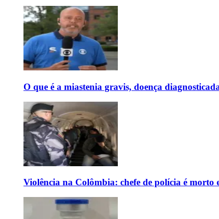
O que é a miastenia gravis, doença diagnostica
Violência na Colômbia: chefe de polícia é mort