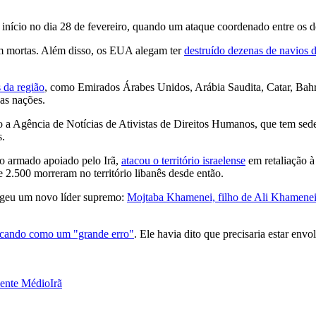
e início no dia 28 de fevereiro, quando um ataque coordenado entre os d
am mortas. Além disso, os EUA alegam ter
destruído dezenas de navios d
 da região
, como Emirados Árabes Unidos, Arábia Saudita, Catar, Bahr
as nações.
do a Agência de Notícias de Ativistas de Direitos Humanos, que tem se
s.
o armado apoiado pelo Irã,
atacou o território israelense
em retaliação à
e 2.500 morreram no território libanês desde então.
legeu um novo líder supremo:
Mojtaba Khamenei, filho de Ali Khamene
ficando como um "grande erro"
. Ele havia dito que precisaria estar env
iente Médio
Irã