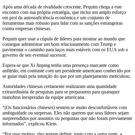
Após uma década de rivalidade crescente, Pequim chega a este
encontro com sua própria estratégia, que inclui um amplo esforço
em prol da autossuficiência econômica e um conjunto de
ferramentas mais robusto para lidar com as sanções estrangeiras
contra empresas chinesas.
Pequim quer usar a cúpula de líderes para mostrar ao mundo que
consegue administrar um bom relacionamento com Trump e
pavimentar o caminho para laços mais estáveis ​​com os EUA sob o
governo de seu eventual sucessor.
Espera-se que Xi Jinping tenha uma presença marcante como
anfitrião, em contraste com um presidente americano conhecido por
se guiar mais pela intuição do que por um planejamento meticuloso.
Autoridades chinesas certamente realizaram uma quantidade
extraordinária de pesquisas para se prepararem para quaisquer
manobras inesperadas da equipe americana.
“(Os funcionários chineses) sentem-se muito desconfortáveis ​​com
ambiguidade ou surpresas. Eles não querem que seus líderes sejam
surpreendidos por assuntos ou perguntas que não foram previamente
informados”, explicou Klein.
“Por esse motivo, eles tentam definir, junto com a outra parte, a