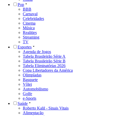
Pop
BBB
Carnaval
Celebridades
Cinema
Música
Realities
Streaming
TV
Esportes
Agenda de Jogos
Tabela Brasileirão Série A
Tabela Brasileirão Série B
Tabela Eliminatórias 2026
Copa Libertadores da América
Olimpíadas
Basquete
Vôlei
Automobilismo
Golfe
e-Sports
Saúde
Roberto Kalil - Sinais Vitais
Alimentação