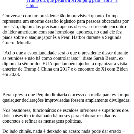
Trump diz que pedirá a Xi Jinping para "abrir" a
China
Conversar com um presidente tão imprevisível quanto Trump
representa um enorme desafio logístico para pessoas obcecadas por
precisão; diplomatas precisam apenas observar o recente encontro
do líder americano com sua homóloga japonesa, no qual ele fez
piada sobre o ataque japonês a Pearl Harbor durante a Segunda
Guerra Mundial.
“Acho que a espontaneidade será o que o presidente disser durante
as reuniões e não há como controlar isso”, disse Sarah Beran, ex-
diplomata sênior dos EUA que também ajudou a organizar a visita
anterior de Trump à China em 2017 e o encontro de Xi com Biden
em 2023.
Beran previu que Pequim limitaria o acesso da mídia para evitar que
quaisquer declarações improvisadas fossem amplamente divulgadas.
Nos bastidores, funcionários de escalões inferiores e superiores dos
dois países têm trabalhado há meses para elaborar resultados
concretos e refinar as mensagens políticas.
Do lado chinês, nada é deixado ao acaso; nada pode dar errado –