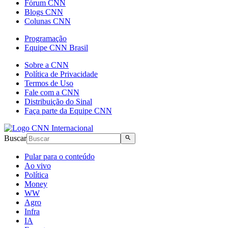
Fórum CNN
Blogs CNN
Colunas CNN
Programação
Equipe CNN Brasil
Sobre a CNN
Política de Privacidade
Termos de Uso
Fale com a CNN
Distribuição do Sinal
Faça parte da Equipe CNN
Buscar
Pular para o conteúdo
Ao vivo
Política
Money
WW
Agro
Infra
IA