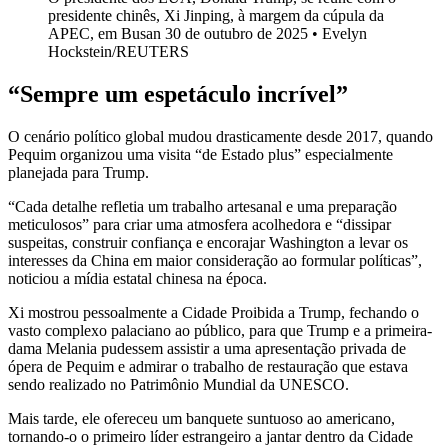
presidente chinês, Xi Jinping, à margem da cúpula da
APEC, em Busan 30 de outubro de 2025 • Evelyn
Hockstein/REUTERS
“Sempre um espetáculo incrível”
O cenário político global mudou drasticamente desde 2017, quando
Pequim organizou uma visita “de Estado plus” especialmente
planejada para Trump.
“Cada detalhe refletia um trabalho artesanal e uma preparação
meticulosos” para criar uma atmosfera acolhedora e “dissipar
suspeitas, construir confiança e encorajar Washington a levar os
interesses da China em maior consideração ao formular políticas”,
noticiou a mídia estatal chinesa na época.
Xi mostrou pessoalmente a Cidade Proibida a Trump, fechando o
vasto complexo palaciano ao público, para que Trump e a primeira-
dama Melania pudessem assistir a uma apresentação privada de
ópera de Pequim e admirar o trabalho de restauração que estava
sendo realizado no Patrimônio Mundial da UNESCO.
Mais tarde, ele ofereceu um banquete suntuoso ao americano,
tornando-o o primeiro líder estrangeiro a jantar dentro da Cidade