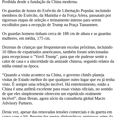
Proibida desde a fundação da China moderna.
Os guardas de honra do Exército de Libertação Popular, incluindo
membros do Exército, da Marinha e da Força Aérea, passaram por
rigorosas etapas de seleção e treinamento intenso para serem
escolhidos para a recepção de Trump na Praça Tiananmen.
Os guardas homens tinham cerca de 188 cm de altura e as guardas
mulheres, em média, 175 cm.
Dezenas de crianças que frequentavam escolas próximas, incluindo
10 filhos de expatriados americanos, também foram selecionadas
para recepcionar o "Vovô Trump", para que ele pudesse sentir o
calor de casa e a sinceridade da amizade chinesa, segundo relatos da
mídia estatal na época.
“Quando a visita acontece na China, o governo chinês planeja
visitas de Estado melhor do que qualquer outro lugar que eu já tenha
visto. É sempre uma refeição incrível. Há entretenimento, então a
China é uma anfitriã excelente para essas visitas oficiais, no sentido
de que eles simplesmente oferecem um espetáculo realmente
incrível”, disse Beran, agora sócio da consultoria global Macro
Advisory Partners.
Desta vez, apesar das renovadas tensões comerciais e da guerra em
curso com o Irã, Pequim fez gestos diplomáticos amistosos antes da