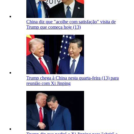
China diz que "acolhe com satisfação" visita de
Trump que começa hoje (13)
Trump chega à China nesta quarta-feira (13) para
reunião com Xi Jinping