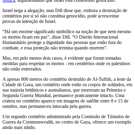
Justiça
, argumentando que Israel está cometendo genocídio.
Israel nega a alegação, mas Dill disse que, embora a destruição de
cemitérios por si só não constitua genocídio, pode acrescentar
provas da intenção de Israel.
“Há um enorme significado simbólico na noção de que nem mesmo
os mortos ficam em paz”, disse Dill. “O Direito Internacional
Humanitário protege a dignidade das pessoas que estão fora do
combate, e essa proteção não termina quando morrem”.
Mas, em pelo menos dois casos, é evidente que foram tomadas
medidas para respeitar os mortos - em cemitérios onde os palestinos
não estão enterrados.
A apenas 800 metros do cemitério destruído de Al-Tuffah, a leste da
Cidade de Gaza, um cemitério onde estão os corpos de soldados, em
sua maioria britânicos e australianos, que morreram na Primeira e
Segunda Guerra Mundial, permanece praticamente intacto. Uma
cratera no cemitério aparece em imagens de satélite entre 8 e 15 de
outubro, mas permaneceu intocada pela guerra.
Um segundo cemitério administrado pela Comissão de Túmulos de
Guerra da Commonwealth, no centro de Gaza, oferece um exemplo
ainda mais nítido.