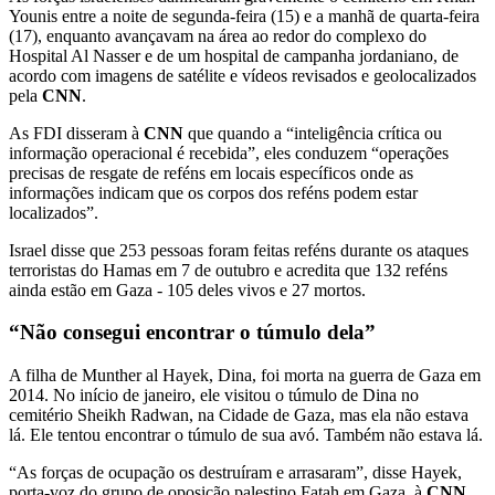
Younis entre a noite de segunda-feira (15) e a manhã de quarta-feira
(17), enquanto avançavam na área ao redor do complexo do
Hospital Al Nasser e de um hospital de campanha jordaniano, de
acordo com imagens de satélite e vídeos revisados e geolocalizados
pela
CNN
.
As FDI disseram à
CNN
que quando a “inteligência crítica ou
informação operacional é recebida”, eles conduzem “operações
precisas de resgate de reféns em locais específicos onde as
informações indicam que os corpos dos reféns podem estar
localizados”.
Israel disse que 253 pessoas foram feitas reféns durante os ataques
terroristas do Hamas em 7 de outubro e acredita que 132 reféns
ainda estão em Gaza - 105 deles vivos e 27 mortos.
“Não consegui encontrar o túmulo dela”
A filha de Munther al Hayek, Dina, foi morta na guerra de Gaza em
2014. No início de janeiro, ele visitou o túmulo de Dina no
cemitério Sheikh Radwan, na Cidade de Gaza, mas ela não estava
lá. Ele tentou encontrar o túmulo de sua avó. Também não estava lá.
“As forças de ocupação os destruíram e arrasaram”, disse Hayek,
porta-voz do grupo de oposição palestino Fatah em Gaza, à
CNN
.