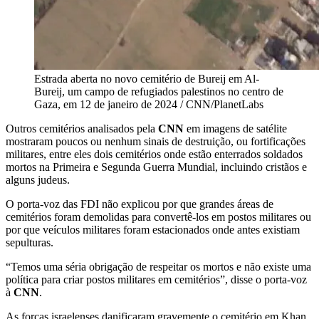
Estrada aberta no novo cemitério de Bureij em Al-
Bureij, um campo de refugiados palestinos no centro de
Gaza, em 12 de janeiro de 2024 / CNN/PlanetLabs
Outros cemitérios analisados pela
CNN
em imagens de satélite
mostraram poucos ou nenhum sinais de destruição, ou fortificações
militares, entre eles dois cemitérios onde estão enterrados soldados
mortos na Primeira e Segunda Guerra Mundial, incluindo cristãos e
alguns judeus.
O porta-voz das FDI não explicou por que grandes áreas de
cemitérios foram demolidas para convertê-los em postos militares ou
por que veículos militares foram estacionados onde antes existiam
sepulturas.
“Temos uma séria obrigação de respeitar os mortos e não existe uma
política para criar postos militares em cemitérios”, disse o porta-voz
à
CNN
.
As forças israelenses danificaram gravemente o cemitério em Khan