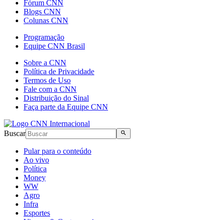
Fórum CNN
Blogs CNN
Colunas CNN
Programação
Equipe CNN Brasil
Sobre a CNN
Política de Privacidade
Termos de Uso
Fale com a CNN
Distribuição do Sinal
Faça parte da Equipe CNN
Buscar
Pular para o conteúdo
Ao vivo
Política
Money
WW
Agro
Infra
Esportes