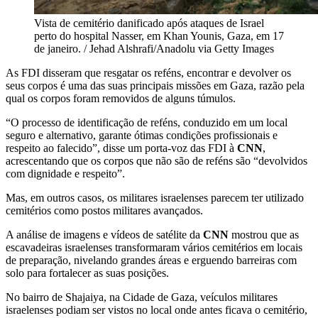
Vista de cemitério danificado após ataques de Israel
perto do hospital Nasser, em Khan Younis, Gaza, em 17
de janeiro. / Jehad Alshrafi/Anadolu via Getty Images
As FDI disseram que resgatar os reféns, encontrar e devolver os
seus corpos é uma das suas principais missões em Gaza, razão pela
qual os corpos foram removidos de alguns túmulos.
“O processo de identificação de reféns, conduzido em um local
seguro e alternativo, garante ótimas condições profissionais e
respeito ao falecido”, disse um porta-voz das FDI à
CNN
,
acrescentando que os corpos que não são de reféns são “devolvidos
com dignidade e respeito”.
Mas, em outros casos, os militares israelenses parecem ter utilizado
cemitérios como postos militares avançados.
A análise de imagens e vídeos de satélite da
CNN
mostrou que as
escavadeiras israelenses transformaram vários cemitérios em locais
de preparação, nivelando grandes áreas e erguendo barreiras com
solo para fortalecer as suas posições.
No bairro de Shajaiya, na Cidade de Gaza, veículos militares
israelenses podiam ser vistos no local onde antes ficava o cemitério,