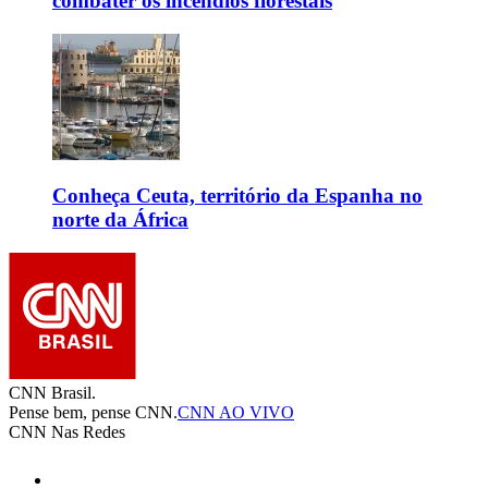
combater os incêndios florestais
Conheça Ceuta, território da Espanha no
norte da África
CNN Brasil.
Pense bem, pense CNN.
CNN AO VIVO
CNN Nas Redes