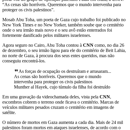
“As cenas são horríveis. Queremos que o mundo intervenha para
proteger os civis palestinos”.
Mosab Abu Toha, um poeta de Gaza cujo trabalho foi publicado no
New York Times e no New Yorker, também soube que o cemitério
onde o seu irmão mais novo e o seu avô estão enterrados foi
fortemente danificado pelos militares israelenses.
Agora seguro no Cairo, Abu Toha contou à
CNN
como, no dia 26
de dezembro, o seu irmão ligou para ele do cemitério de Beit Lahia,
no norte de Gaza, à procura dos seus entes queridos, mas não
conseguiu encontrá-los.
As forças de ocupação os destruíram e arrasaram...
As cenas são horríveis. Queremos que o mundo
intervenha para proteger os civis palestinos
Munther al Hayek, cujo túmulo da filha foi destruído
Em uma gravação da videochamada deles, vista pela
CNN
,
escombros cobrem o terreno onde ficava o cemitério. Marcas de
veículos militares pesados cruzam o cemitério em imagens de
satélite.
O número de mortos em Gaza aumenta a cada dia. Mais de 24 mil
palestinos foram mortos em ataques israelenses, de acordo com o