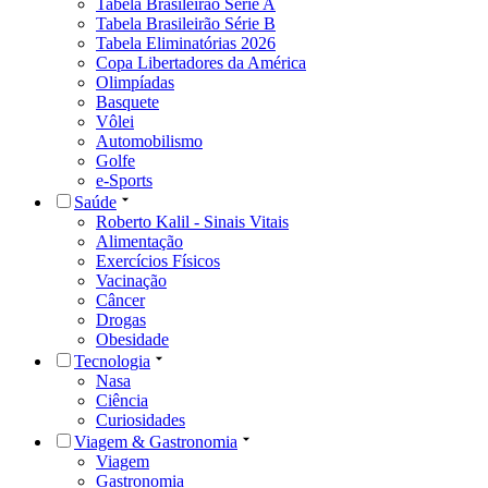
Tabela Brasileirão Série A
Tabela Brasileirão Série B
Tabela Eliminatórias 2026
Copa Libertadores da América
Olimpíadas
Basquete
Vôlei
Automobilismo
Golfe
e-Sports
Saúde
Roberto Kalil - Sinais Vitais
Alimentação
Exercícios Físicos
Vacinação
Câncer
Drogas
Obesidade
Tecnologia
Nasa
Ciência
Curiosidades
Viagem & Gastronomia
Viagem
Gastronomia