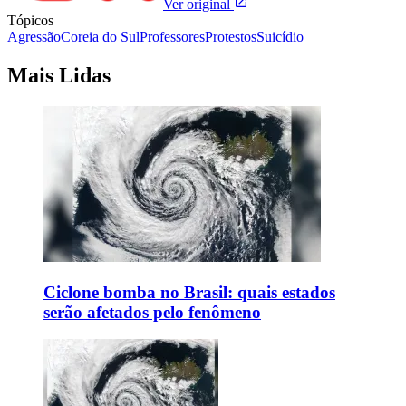
Ver original
Tópicos
Agressão
Coreia do Sul
Professores
Protestos
Suicídio
Mais Lidas
Ciclone bomba no Brasil: quais estados
serão afetados pelo fenômeno