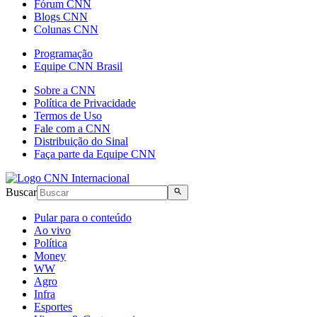
Fórum CNN
Blogs CNN
Colunas CNN
Programação
Equipe CNN Brasil
Sobre a CNN
Política de Privacidade
Termos de Uso
Fale com a CNN
Distribuição do Sinal
Faça parte da Equipe CNN
Buscar
Pular para o conteúdo
Ao vivo
Política
Money
WW
Agro
Infra
Esportes