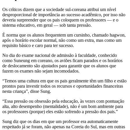
Os críticos dizem que a sociedade sul-coreana atribui um nível
desproporcional de importância ao sucesso acadêmico, por isso não
deveria surpreender que os pais coloquem os professores — e o
sistema educativo, em geral — sob tanta pressão.
É norma que os alunos frequentem um cursinho, chamado hagwon,
após o horário escolar normal, não como um extra, mas como um
requisito básico e caro para ter sucesso.
No dia do exame nacional de admissão à faculdade, conhecido
como Suneung em coreano, os aviões ficam parados e os horários
de deslocamento são ajustados para garantir que os alunos que
fazem os exames não sejam incomodados.
“Temos uma cultura em que os pais geralmente têm um filho e estão
prontos para investir todos os recursos e oportunidades financeiras
nesta criança”, disse Sung.
“Essa pressão ou obsessão pela educação, às vezes com pontuação
alta, alto desempenho (mentalidade), não é um bom ambiente para
os professores (porque) eles estão sofrendo a pressão dos pais.”
Sung diz que os dias em que um professor era automaticamente
respeitado já se foram, não apenas na Coreia do Sul, mas em outras