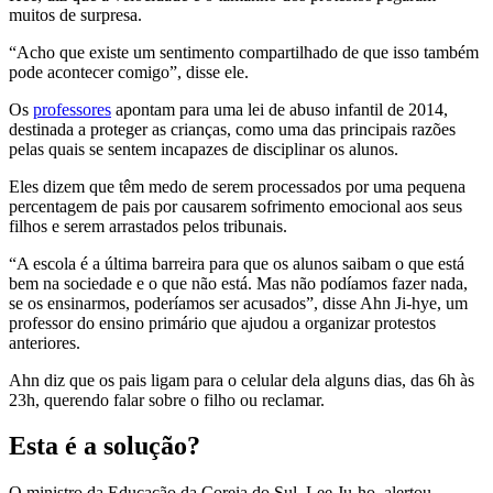
muitos de surpresa.
“Acho que existe um sentimento compartilhado de que isso também
pode acontecer comigo”, disse ele.
Os
professores
apontam para uma lei de abuso infantil de 2014,
destinada a proteger as crianças, como uma das principais razões
pelas quais se sentem incapazes de disciplinar os alunos.
Eles dizem que têm medo de serem processados por uma pequena
percentagem de pais por causarem sofrimento emocional aos seus
filhos e serem arrastados pelos tribunais.
“A escola é a última barreira para que os alunos saibam o que está
bem na sociedade e o que não está. Mas não podíamos fazer nada,
se os ensinarmos, poderíamos ser acusados”, disse Ahn Ji-hye, um
professor do ensino primário que ajudou a organizar protestos
anteriores.
Ahn diz que os pais ligam para o celular dela alguns dias, das 6h às
23h, querendo falar sobre o filho ou reclamar.
Esta é a solução?
O ministro da Educação da Coreia do Sul, Lee Ju-ho, alertou