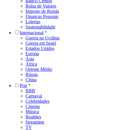
Banco Central
Bolsa de Valores
Imposto de Renda
Finanças Pessoais
Loterias
Sustentabilidade
Internacional
Guerra na Ucrânia
Guerra em Israel
Estados Unidos
Europa
Ásia
África
Oriente Médio
Rússia
China
Pop
BBB
Carnaval
Celebridades
Cinema
Música
Realities
Streaming
TV