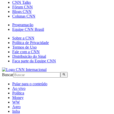
CNN Talks
Fórum CNN
Blogs CNN
Colunas CNN
Programação
Equipe CNN Brasil
Sobre a CNN
Política de Privacidade
Termos de Uso
Fale com a CNN
Distribuição do Sinal
Faça parte da Equipe CNN
Buscar
Pular para o conteúdo
Ao vivo
Política
Money
WW
Agro
Infra