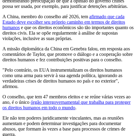
demonstrando preocupação de que a opinião do governo chinês
possa ser usada, por exemplo, para justificar detenções arbitrárias.
A China, membro do conselho até 2026, tem
afirmado que cada
Estado deve escolher seu próprio caminho em termos de direitos
humanos
e que os direitos econômicos são tão importantes quanto os
direitos civis. Ela se opõe regularmente à análise de supostas
violações, inclusive as suas próprias.
A missão diplomática da China em Genebra falou, em resposta aos
comentários de Taylor, que promove o diálogo e a cooperação sobre
direitos humanos e fez contribuições positivas para o conselho.
"Pelo contrário, os EUA instrumentalizam os direitos humanos
como uma arma para servir à sua agenda política, ignorando as
verdadeiras crises de direitos humanos no país e no exterior",
afirmou.
O conselho, que tem 47 membros eleitos e se reúne várias vezes ao
ano, é o único
órgão intergovernamental que trabalha para proteger
os direitos humanos em todo o mundo
.
Ele não tem poderes juridicamente vinculantes, mas as reuniões
aumentam e podem determinar investigações para documentar
abusos, que formam às vezes a base para processos de crimes de
guerra.