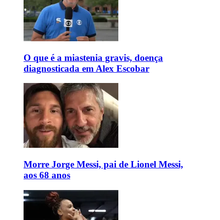
O que é a miastenia gravis, doença
diagnosticada em Alex Escobar
Morre Jorge Messi, pai de Lionel Messi,
aos 68 anos