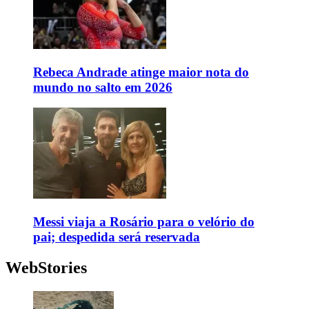
Rebeca Andrade atinge maior nota do
mundo no salto em 2026
Messi viaja a Rosário para o velório do
pai; despedida será reservada
WebStories