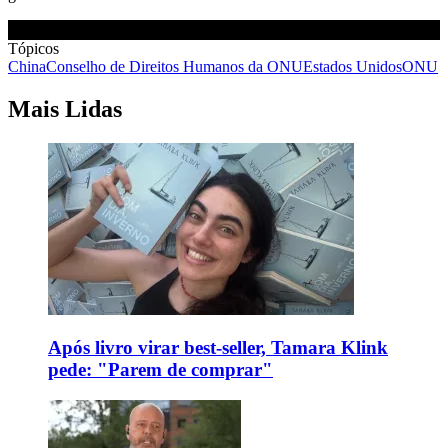
Tópicos
China
Conselho de Direitos Humanos da ONU
Estados Unidos
ONU
Mais Lidas
Após livro virar best-seller, Tamara Klink
pede: "Parem de comprar"