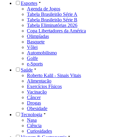
Esportes
Agenda de Jogos
Tabela Brasileirão Série A
Tabela Brasileirão Série B
Tabela Eliminatórias 2026
Copa Libertadores da América
Olimpíadas
Basquete
Vôlei
Automobilismo
Golfe
e-Sports
Saúde
Roberto Kalil - Sinais Vitais
Alimentação
Exercícios Físicos
Vacinação
Câncer
Drogas
Obesidade
Tecnologia
Nasa
Ciência
Curiosidades