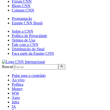
Fórum CNN
Blogs CNN
Colunas CNN
Programação
Equipe CNN Brasil
Sobre a CNN
Política de Privacidade
Termos de Uso
Fale com a CNN
Distribuição do Sinal
Faça parte da Equipe CNN
Buscar
Pular para o conteúdo
Ao vivo
Política
Money
WW
Agro
Infra
IA