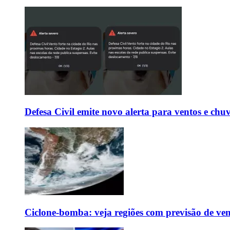
Defesa Civil emite novo alerta para ventos e chu
Ciclone-bomba: veja regiões com previsão de ven