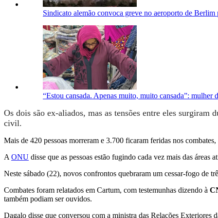
Sindicato alemão convoca greve no aeroporto de Berlim p
“Estou cansada. Apenas muito, muito cansada”: mulher d
Os dois são ex-aliados, mas as tensões entre eles surgiram 
civil.
Mais de 420 pessoas morreram e 3.700 ficaram feridas nos combates
A
ONU
disse que as pessoas estão fugindo cada vez mais das áreas a
Neste sábado (22), novos confrontos quebraram um cessar-fogo de trê
Combates foram relatados em Cartum, com testemunhas dizendo à
C
também podiam ser ouvidos.
Dagalo disse que conversou com a ministra das Relações Exteriores 