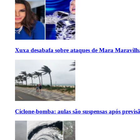
Xuxa desabafa sobre ataques de Mara Maravilh
Ciclone-bomba: aulas são suspensas após previs