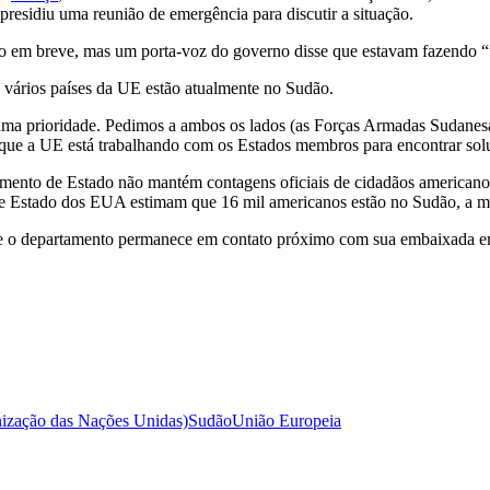
 presidiu uma reunião de emergência para discutir a situação.
o em breve, mas um porta-voz do governo disse que estavam fazendo “to
 vários países da UE estão atualmente no Sudão.
é uma prioridade. Pedimos a ambos os lados (as Forças Armadas Sudane
o que a UE está trabalhando com os Estados membros para encontrar sol
ento de Estado não mantém contagens oficiais de cidadãos americanos 
 de Estado dos EUA estimam que 16 mil americanos estão no Sudão, a m
 o departamento permanece em contato próximo com sua embaixada em 
zação das Nações Unidas)
Sudão
União Europeia