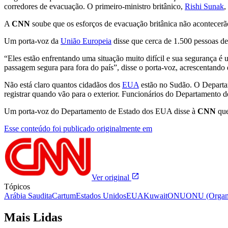
corredores de evacuação. O primeiro-ministro britânico,
Rishi Sunak
,
A
CNN
soube que os esforços de evacuação britânica não acontecerã
Um porta-voz da
União Europeia
disse que cerca de 1.500 pessoas de
“Eles estão enfrentando uma situação muito difícil e sua segurança 
passagem segura para fora do país”, disse o porta-voz, acrescentand
Não está claro quantos cidadãos dos
EUA
estão no Sudão. O Departam
registrar quando vão para o exterior. Funcionários do Departamento
Um porta-voz do Departamento de Estado dos EUA disse à
CNN
que
Esse conteúdo foi publicado originalmente em
Ver original
Tópicos
Arábia Saudita
Cartum
Estados Unidos
EUA
Kuwait
ONU
ONU (Organi
Mais Lidas