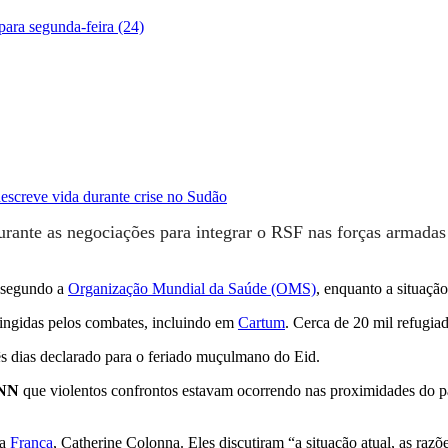
ara segunda-feira (24)
escreve vida durante crise no Sudão
durante as negociações para integrar o RSF nas forças armadas
, segundo a
Organização Mundial da Saúde (OMS)
, enquanto a situaçã
tingidas pelos combates, incluindo em
Cartum
. Cerca de 20 mil refugi
s dias declarado para o feriado muçulmano do Eid.
NN
que violentos confrontos estavam ocorrendo nas proximidades do pa
da
França
, Catherine Colonna. Eles discutiram “a situação atual, as raz