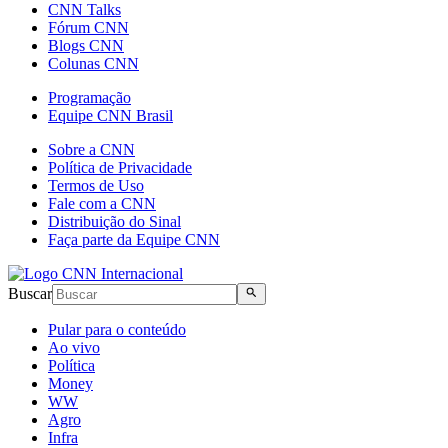
CNN Talks
Fórum CNN
Blogs CNN
Colunas CNN
Programação
Equipe CNN Brasil
Sobre a CNN
Política de Privacidade
Termos de Uso
Fale com a CNN
Distribuição do Sinal
Faça parte da Equipe CNN
Buscar
Pular para o conteúdo
Ao vivo
Política
Money
WW
Agro
Infra