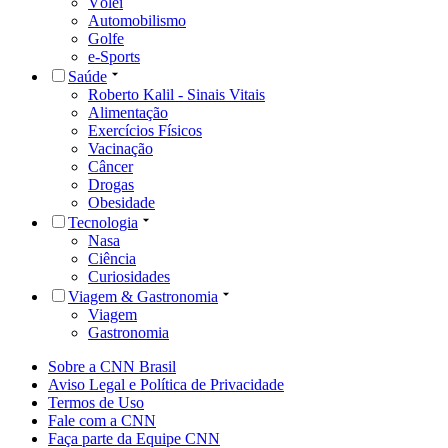
Vôlei
Automobilismo
Golfe
e-Sports
Saúde
Roberto Kalil - Sinais Vitais
Alimentação
Exercícios Físicos
Vacinação
Câncer
Drogas
Obesidade
Tecnologia
Nasa
Ciência
Curiosidades
Viagem & Gastronomia
Viagem
Gastronomia
Sobre a CNN Brasil
Aviso Legal e Política de Privacidade
Termos de Uso
Fale com a CNN
Faça parte da Equipe CNN