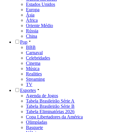
Estados Unidos
Europa
Ásia
África
Oriente Médio
Rússia
China
Pop
BBB
Carnaval
Celebridades
Cinema
Música
Realities
Streaming
TV
Esportes
Agenda de Jogos
Tabela Brasileirão Série A
Tabela Brasileirão Série B
Tabela Eliminatórias 2026
Copa Libertadores da América
Olimpíadas
Basquete