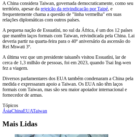
A China considera Taiwan, governada democraticamente, como seu
território, apesar da
rejeição da reivindicação por Taipé
, e
frequentemente chama a questão de "linha vermelha" em suas
relações diplomáticas com outros países.
A pequena nação de Essuatíni, no sul da África, é um dos 12 países
que mantêm laços formais com Taiwan, reivindicada pela China. Lai
deveria partir na quarta-feira para o 40º aniversário da ascensão do
Rei Mswati 3º.
A última vez que um presidente taiuanês visitou Essuatíni, lar de
cerca de 1,3 milhão de pessoas, foi em 2023, quando Tsai Ing-wen
fez a viagem.
Diversos parlamentares dos EUA também condenaram a China pela
medida e expressaram apoio a Taiwan. Os EUA não têm laços
formais com Taiwan, mas são seu maior apoiador internacional e
fornecedor de armas.
Tópicos
Ásia
China
EUA
Taiwan
Mais Lidas