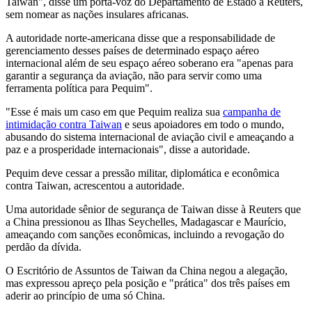
Taiwan", disse um porta-voz do Departamento de Estado à Reuters,
sem nomear as nações insulares africanas.
A autoridade norte-americana disse que a responsabilidade de
gerenciamento desses países de determinado espaço aéreo
internacional além de seu espaço aéreo soberano era "apenas para
garantir a segurança da aviação, não para servir como uma
ferramenta política para Pequim".
"Esse é mais um caso em que Pequim realiza sua
campanha de
intimidação contra Taiwan
e seus apoiadores em todo o mundo,
abusando do sistema internacional de aviação civil e ameaçando a
paz e a prosperidade internacionais", disse a autoridade.
Pequim deve cessar a pressão militar, diplomática e econômica
contra Taiwan, acrescentou a autoridade.
Uma autoridade sênior de segurança de Taiwan disse à Reuters que
a China pressionou as Ilhas Seychelles, Madagascar e Maurício,
ameaçando com sanções econômicas, incluindo a revogação do
perdão da dívida.
O Escritório de Assuntos de Taiwan da China negou a alegação,
mas expressou apreço pela posição e "prática" dos três países em
aderir ao princípio de uma só China.