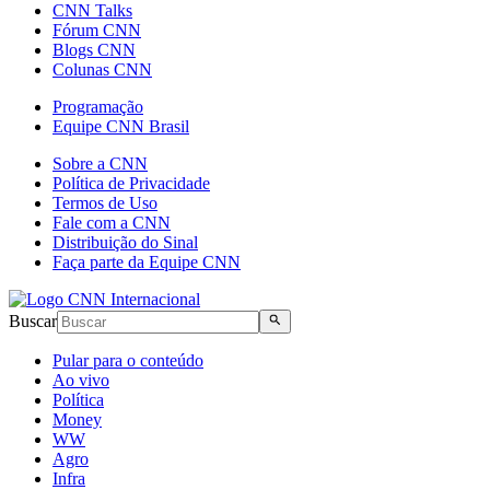
CNN Talks
Fórum CNN
Blogs CNN
Colunas CNN
Programação
Equipe CNN Brasil
Sobre a CNN
Política de Privacidade
Termos de Uso
Fale com a CNN
Distribuição do Sinal
Faça parte da Equipe CNN
Buscar
Pular para o conteúdo
Ao vivo
Política
Money
WW
Agro
Infra