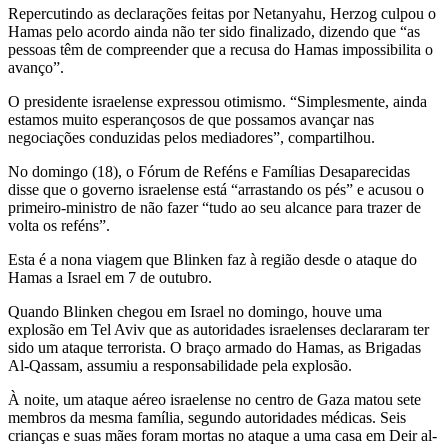
Repercutindo as declarações feitas por Netanyahu, Herzog culpou o
Hamas pelo acordo ainda não ter sido finalizado, dizendo que “as
pessoas têm de compreender que a recusa do Hamas impossibilita o
avanço”.
O presidente israelense expressou otimismo. “Simplesmente, ainda
estamos muito esperançosos de que possamos avançar nas
negociações conduzidas pelos mediadores”, compartilhou.
No domingo (18), o Fórum de Reféns e Famílias Desaparecidas
disse que o governo israelense está “arrastando os pés” e acusou o
primeiro-ministro de não fazer “tudo ao seu alcance para trazer de
volta os reféns”.
Esta é a nona viagem que Blinken faz à região desde o ataque do
Hamas a Israel em 7 de outubro.
Quando Blinken chegou em Israel no domingo, houve uma
explosão em Tel Aviv que as autoridades israelenses declararam ter
sido um ataque terrorista. O braço armado do Hamas, as Brigadas
Al-Qassam, assumiu a responsabilidade pela explosão.
À noite, um ataque aéreo israelense no centro de Gaza matou sete
membros da mesma família, segundo autoridades médicas. Seis
crianças e suas mães foram mortas no ataque a uma casa em Deir al-