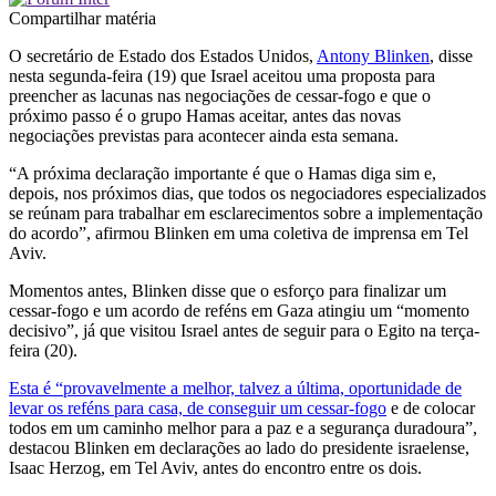
Compartilhar matéria
O secretário de Estado dos Estados Unidos,
Antony Blinken
, disse
nesta segunda-feira (19) que Israel aceitou uma proposta para
preencher as lacunas nas negociações de cessar-fogo e que o
próximo passo é o grupo Hamas aceitar, antes das novas
negociações previstas para acontecer ainda esta semana.
“A próxima declaração importante é que o Hamas diga sim e,
depois, nos próximos dias, que todos os negociadores especializados
se reúnam para trabalhar em esclarecimentos sobre a implementação
do acordo”, afirmou Blinken em uma coletiva de imprensa em Tel
Aviv.
Momentos antes, Blinken disse que o esforço para finalizar um
cessar-fogo e um acordo de reféns em Gaza atingiu um “momento
decisivo”, já que visitou Israel antes de seguir para o Egito na terça-
feira (20).
Esta é “provavelmente a melhor, talvez a última, oportunidade de
levar os reféns para casa, de conseguir um cessar-fogo
e de colocar
todos em um caminho melhor para a paz e a segurança duradoura”,
destacou Blinken em declarações ao lado do presidente israelense,
Isaac Herzog, em Tel Aviv, antes do encontro entre os dois.