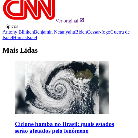
Ver original
Tópicos
Antony Blinken
Benjamin Netanyahu
Biden
Cessar-fogo
Guerra de
Israel
Hamas
Israel
Mais Lidas
Ciclone bomba no Brasil: quais estados
serão afetados pelo fenômeno