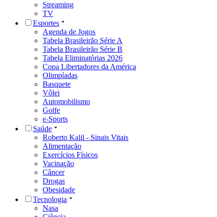
Streaming
TV
Esportes
Agenda de Jogos
Tabela Brasileirão Série A
Tabela Brasileirão Série B
Tabela Eliminatórias 2026
Copa Libertadores da América
Olimpíadas
Basquete
Vôlei
Automobilismo
Golfe
e-Sports
Saúde
Roberto Kalil - Sinais Vitais
Alimentação
Exercícios Físicos
Vacinação
Câncer
Drogas
Obesidade
Tecnologia
Nasa
Ciência