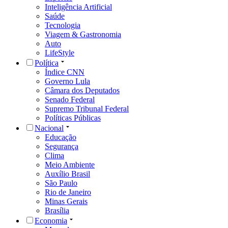
Inteligência Artificial
Saúde
Tecnologia
Viagem & Gastronomia
Auto
LifeStyle
Política
Índice CNN
Governo Lula
Câmara dos Deputados
Senado Federal
Supremo Tribunal Federal
Políticas Públicas
Nacional
Educação
Segurança
Clima
Meio Ambiente
Auxílio Brasil
São Paulo
Rio de Janeiro
Minas Gerais
Brasília
Economia