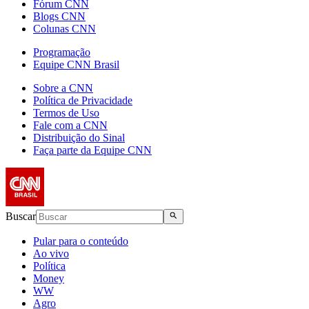
Fórum CNN
Blogs CNN
Colunas CNN
Programação
Equipe CNN Brasil
Sobre a CNN
Política de Privacidade
Termos de Uso
Fale com a CNN
Distribuição do Sinal
Faça parte da Equipe CNN
Buscar
Pular para o conteúdo
Ao vivo
Política
Money
WW
Agro