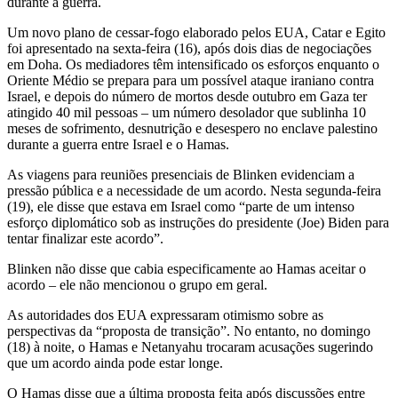
durante a guerra.
Um novo plano de cessar-fogo elaborado pelos EUA, Catar e Egito
foi apresentado na sexta-feira (16), após dois dias de negociações
em Doha. Os mediadores têm intensificado os esforços enquanto o
Oriente Médio se prepara para um possível ataque iraniano contra
Israel, e depois do número de mortos desde outubro em Gaza ter
atingido 40 mil pessoas – um número desolador que sublinha 10
meses de sofrimento, desnutrição e desespero no enclave palestino
durante a guerra entre Israel e o Hamas.
As viagens para reuniões presenciais de Blinken evidenciam a
pressão pública e a necessidade de um acordo. Nesta segunda-feira
(19), ele disse que estava em Israel como “parte de um intenso
esforço diplomático sob as instruções do presidente (Joe) Biden para
tentar finalizar este acordo”.
Blinken não disse que cabia especificamente ao Hamas aceitar o
acordo – ele não mencionou o grupo em geral.
As autoridades dos EUA expressaram otimismo sobre as
perspectivas da “proposta de transição”. No entanto, no domingo
(18) à noite, o Hamas e Netanyahu trocaram acusações sugerindo
que um acordo ainda pode estar longe.
O Hamas disse que a última proposta feita após discussões entre