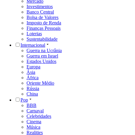
Mercado
Investimentos
Banco Central
Bolsa de Valores
Imposto de Renda
Finanças Pessoais
Loterias
Sustentabilidade
Internacional
Guerra na Ucrânia
Guerra em Israel
Estados Unidos
Europa
Ásia
África
Oriente Médio
Rússia
China
Pop
BBB
Carnaval
Celebridades
Cinema
Música
Realities