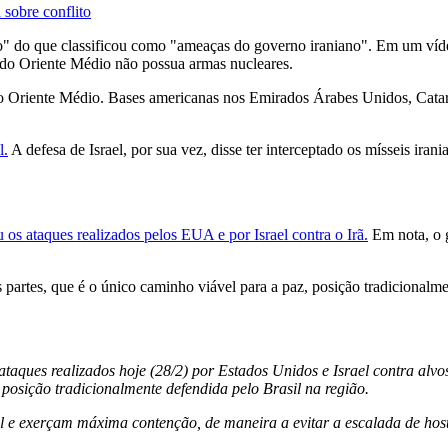
 sobre conflito
" do que classificou como "ameaças do governo iraniano". Em um víde
s do Oriente Médio não possua armas nucleares.
 o Oriente Médio. Bases americanas nos Emirados Árabes Unidos, Catar
l.
A defesa de Israel, por sua vez, disse ter interceptado os mísseis irani
os ataques realizados pelos EUA e por Israel contra o Irã.
Em nota, o g
artes, que é o único caminho viável para a paz, posição tradicionalmen
taques realizados hoje (28/2) por Estados Unidos e Israel contra alv
 posição tradicionalmente defendida pelo Brasil na região.
l e exerçam máxima contenção, de maneira a evitar a escalada de hostil