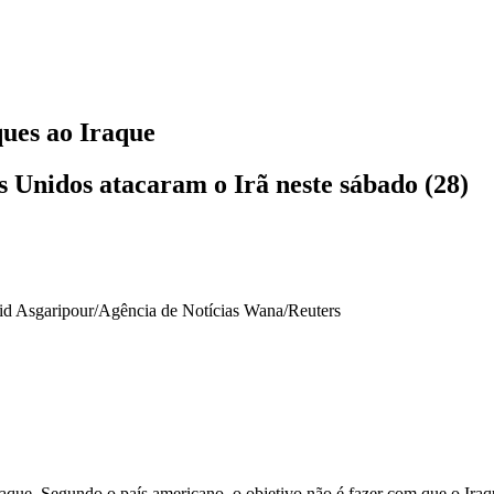
ues ao Iraque
 Unidos atacaram o Irã neste sábado (28)
id Asgaripour/Agência de Notícias Wana/Reuters
ue. Segundo o país americano, o objetivo não é fazer com que o Iraque