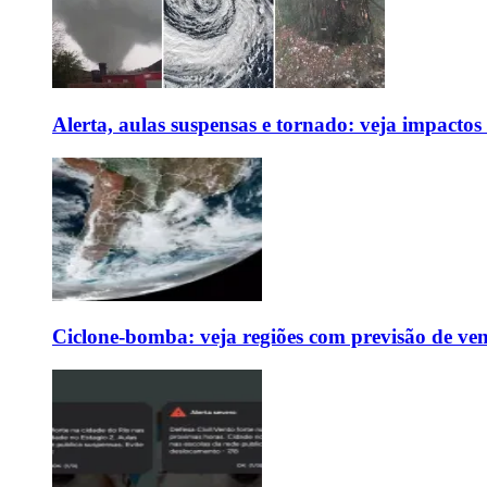
Alerta, aulas suspensas e tornado: veja impactos
Ciclone-bomba: veja regiões com previsão de ven