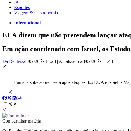
IA
Esportes
Viagem & Gastronomia
Internacional
EUA dizem que não pretendem lançar ataq
Em ação coordenada com Israel, os Estados
Da Reuters
28/02/26 às 11:23
|
Atualizado
28/02/26 às 11:43
Fumaça sobe sobre Teerã após ataques dos EUA e Israel
•
Maj
Compartilhar matéria
Os Estados Unidos afirmaram que não pretendem lançar ataques ao Iraq