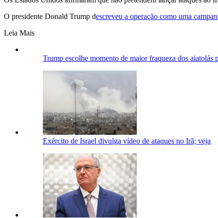
O presidente Donald Trump d
escreveu a operação como uma campanha
Leia Mais
Trump escolhe momento de maior fraqueza dos aiatolás pa
Exército de Israel divulga vídeo de ataques no Irã; veja