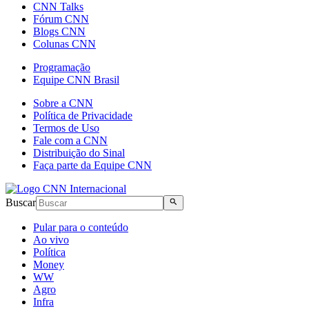
CNN Talks
Fórum CNN
Blogs CNN
Colunas CNN
Programação
Equipe CNN Brasil
Sobre a CNN
Política de Privacidade
Termos de Uso
Fale com a CNN
Distribuição do Sinal
Faça parte da Equipe CNN
Buscar
Pular para o conteúdo
Ao vivo
Política
Money
WW
Agro
Infra