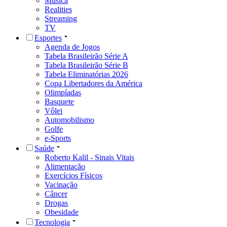
Música
Realities
Streaming
TV
Esportes
Agenda de Jogos
Tabela Brasileirão Série A
Tabela Brasileirão Série B
Tabela Eliminatórias 2026
Copa Libertadores da América
Olimpíadas
Basquete
Vôlei
Automobilismo
Golfe
e-Sports
Saúde
Roberto Kalil - Sinais Vitais
Alimentação
Exercícios Físicos
Vacinação
Câncer
Drogas
Obesidade
Tecnologia