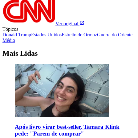
Ver original
Tópicos
Donald Trump
Estados Unidos
Estreito de Ormuz
Guerra do Oriente
Médio
Mais Lidas
Após livro virar best-seller, Tamara Klink
pede: "Parem de comprar"