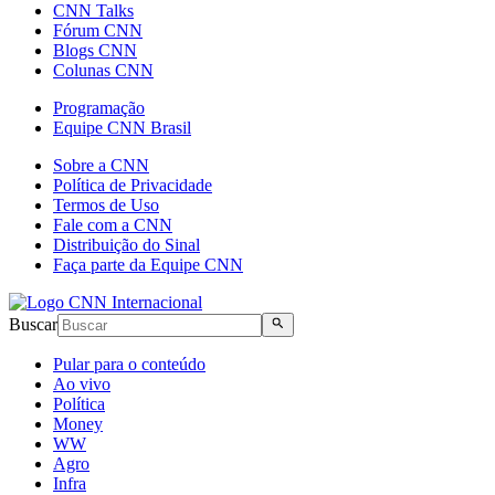
CNN Talks
Fórum CNN
Blogs CNN
Colunas CNN
Programação
Equipe CNN Brasil
Sobre a CNN
Política de Privacidade
Termos de Uso
Fale com a CNN
Distribuição do Sinal
Faça parte da Equipe CNN
Buscar
Pular para o conteúdo
Ao vivo
Política
Money
WW
Agro
Infra