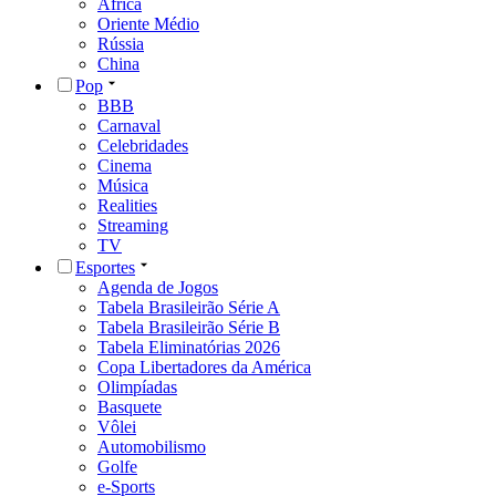
África
Oriente Médio
Rússia
China
Pop
BBB
Carnaval
Celebridades
Cinema
Música
Realities
Streaming
TV
Esportes
Agenda de Jogos
Tabela Brasileirão Série A
Tabela Brasileirão Série B
Tabela Eliminatórias 2026
Copa Libertadores da América
Olimpíadas
Basquete
Vôlei
Automobilismo
Golfe
e-Sports