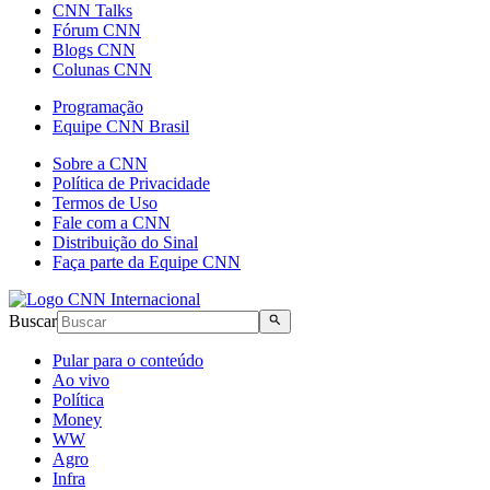
CNN Talks
Fórum CNN
Blogs CNN
Colunas CNN
Programação
Equipe CNN Brasil
Sobre a CNN
Política de Privacidade
Termos de Uso
Fale com a CNN
Distribuição do Sinal
Faça parte da Equipe CNN
Buscar
Pular para o conteúdo
Ao vivo
Política
Money
WW
Agro
Infra