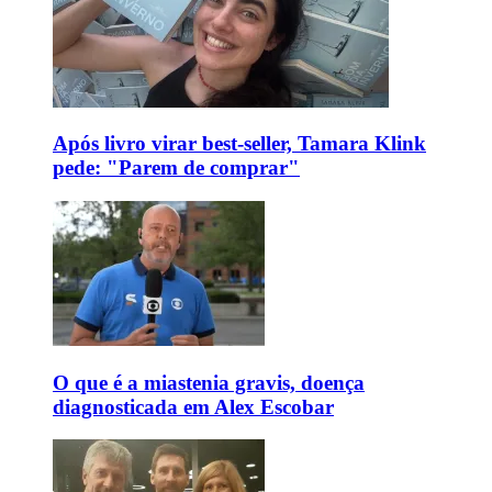
Após livro virar best-seller, Tamara Klink
pede: "Parem de comprar"
O que é a miastenia gravis, doença
diagnosticada em Alex Escobar