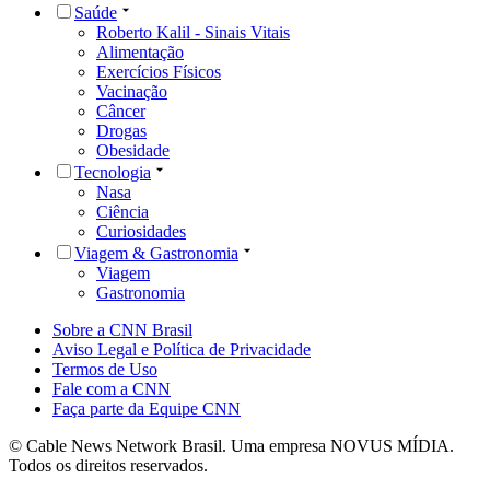
Saúde
Roberto Kalil - Sinais Vitais
Alimentação
Exercícios Físicos
Vacinação
Câncer
Drogas
Obesidade
Tecnologia
Nasa
Ciência
Curiosidades
Viagem & Gastronomia
Viagem
Gastronomia
Sobre a CNN Brasil
Aviso Legal e Política de Privacidade
Termos de Uso
Fale com a CNN
Faça parte da Equipe CNN
© Cable News Network Brasil. Uma empresa NOVUS MÍDIA.
Todos os direitos reservados.