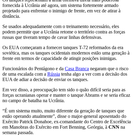
fornecida à Ucrânia até agora, um sistema fortemente armado
projetado para enfrentar o inimigo de frente, em vez de atirar à
distância.
Se usados ​​adequadamente com o treinamento necessário, eles
podem permitir que a Ucrânia retome o território contra as forças
russas que tiveram tempo de cavar linhas defensivas.
Os EUA começaram a fornecer tanques T-72 reformados da era
soviética, mas os tanques ocidentais modernos estão uma geração à
frente em termos de capacidade de atingir posições inimigas.
Funcionários do Pentágono e da
Casa Branca
negaram que o risco
de uma escalada com a
Rússia
tenha algo a ver com a decisão dos
EUA de adiar a decisão de enviar os tanques.
Em vez disso, a preocupação tem sido o quão difícil seria para as
forças ucranianas operar e manter o tanque Abrams e se seria eficaz
no campo de batalha na Ucrânia.
“É um sistema muito, muito diferente da geração de tanques que
estão operando atualmente”, disse o major-general aposentado do
Exército Patrick Donahoe, ex-comandante do Centro de Excelência
em Manobras do Exército em Fort Benning, Geórgia, à
CNN
na
semana passada.