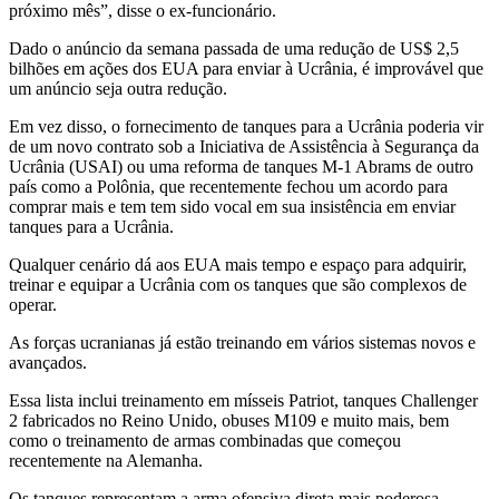
próximo mês”, disse o ex-funcionário.
Dado o anúncio da semana passada de uma redução de US$ 2,5
bilhões em ações dos EUA para enviar à Ucrânia, é improvável que
um anúncio seja outra redução.
Em vez disso, o fornecimento de tanques para a Ucrânia poderia vir
de um novo contrato sob a Iniciativa de Assistência à Segurança da
Ucrânia (USAI) ou uma reforma de tanques M-1 Abrams de outro
país como a Polônia, que recentemente fechou um acordo para
comprar mais e tem tem sido vocal em sua insistência em enviar
tanques para a Ucrânia.
Qualquer cenário dá aos EUA mais tempo e espaço para adquirir,
treinar e equipar a Ucrânia com os tanques que são complexos de
operar.
As forças ucranianas já estão treinando em vários sistemas novos e
avançados.
Essa lista inclui treinamento em mísseis Patriot, tanques Challenger
2 fabricados no Reino Unido, obuses M109 e muito mais, bem
como o treinamento de armas combinadas que começou
recentemente na Alemanha.
Os tanques representam a arma ofensiva direta mais poderosa