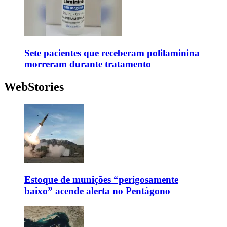
Sete pacientes que receberam polilaminina
morreram durante tratamento
WebStories
Estoque de munições “perigosamente
baixo” acende alerta no Pentágono