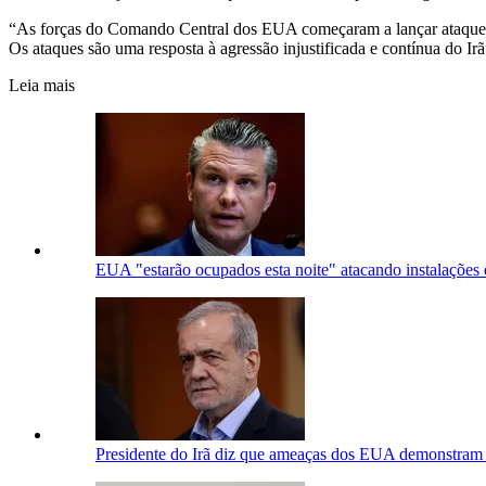
“As forças do Comando Central dos EUA começaram a lançar ataques a
Os ataques são uma resposta à agressão injustificada e contínua do Irã
Leia mais
EUA "estarão ocupados esta noite" atacando instalações 
Presidente do Irã diz que ameaças dos EUA demonstram