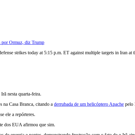
m por Ormuz, diz Trump
ense strikes today at 5:15 p.m. ET against multiple targets in Iran at 
rã nesta quarta-feira.
es na Casa Branca, citando a
derrubada de um helicóptero Apache
pelo 
e ele a repórteres.
nte dos EUA afirmou que sim.
inas de energia e pontes, demonstrando frustração com o fato de o Irã ai