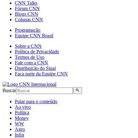
CNN Talks
Fórum CNN
Blogs CNN
Colunas CNN
Programação
Equipe CNN Brasil
Sobre a CNN
Política de Privacidade
Termos de Uso
Fale com a CNN
Distribuição do Sinal
Faça parte da Equipe CNN
Buscar
Pular para o conteúdo
Ao vivo
Política
Money
WW
Agro
Infra