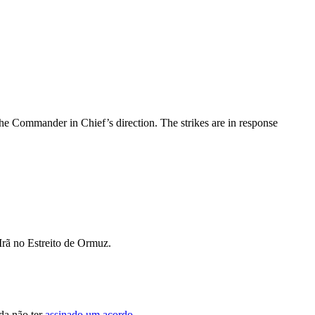
the Commander in Chief’s direction. The strikes are in response
Irã no Estreito de Ormuz.
nda não ter
assinado um acordo
.