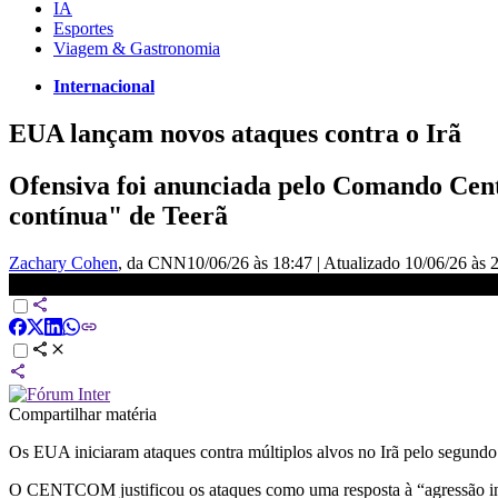
IA
Esportes
Viagem & Gastronomia
Internacional
EUA lançam novos ataques contra o Irã
Ofensiva foi anunciada pelo Comando Centr
contínua" de Teerã
Zachary Cohen
, da CNN
10/06/26 às 18:47
|
Atualizado
10/06/26 às 
EUA voltam a atacar Irã após ameaça de Trump | HORA H
Compartilhar matéria
Os EUA iniciaram ataques contra múltiplos alvos no Irã pelo segun
O CENTCOM justificou os ataques como uma resposta à “agressão inju