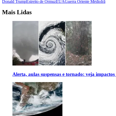
Donald Trump
Estreito de Ormuz
EUA
Guerra Oriente Médio
Irã
Mais Lidas
Alerta, aulas suspensas e tornado: veja impactos