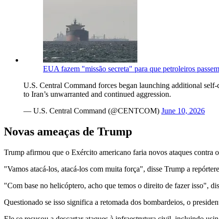
EUA fazem "missão secreta" para que petroleiros passe
U.S. Central Command forces began launching additional self-def
to Iran’s unwarranted and continued aggression.
— U.S. Central Command (@CENTCOM)
June 10, 2026
Novas ameaças de Trump
Trump afirmou que o Exército americano faria novos ataques contra o I
"Vamos atacá-los, atacá-los com muita força", disse Trump a repórter
"Com base no helicóptero, acho que temos o direito de fazer isso", diss
Questionado se isso significa a retomada dos bombardeios, o preside
Ele se recusou a descartar ataques à infraestrutura civil, incluindo us