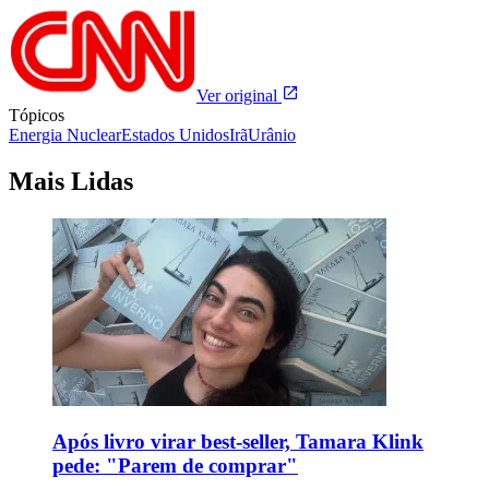
Ver original
Tópicos
Energia Nuclear
Estados Unidos
Irã
Urânio
Mais Lidas
Após livro virar best-seller, Tamara Klink
pede: "Parem de comprar"