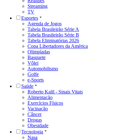
Realities
Streaming
TV
Esportes
Agenda de Jogos
Tabela Brasileirão Série A
Tabela Brasileirão Série B
Tabela Eliminatórias 2026
Copa Libertadores da América
Olimpíadas
Basquete
Vôlei
Automobilismo
Golfe
e-Sports
Saúde
Roberto Kalil - Sinais Vitais
Alimentação
Exercícios Físicos
Vacinação
Câncer
Drogas
Obesidade
Tecnologia
Nasa