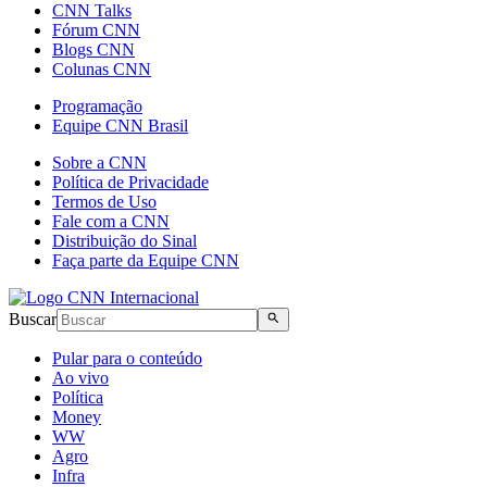
CNN Talks
Fórum CNN
Blogs CNN
Colunas CNN
Programação
Equipe CNN Brasil
Sobre a CNN
Política de Privacidade
Termos de Uso
Fale com a CNN
Distribuição do Sinal
Faça parte da Equipe CNN
Buscar
Pular para o conteúdo
Ao vivo
Política
Money
WW
Agro
Infra