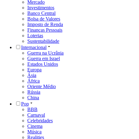
Mercado
Investimentos
Banco Central
Bolsa de Valores
Imposto de Renda
Finanças Pessoais
Loterias
Sustentabilidade
Internacional
Guerra na Ucrânia
Guerra em Israel
Estados Unidos
Europa
Ásia
África
Oriente Médio
Rússia
China
Pop
BBB
Carnaval
Celebridades
Cinema
Música
Realities