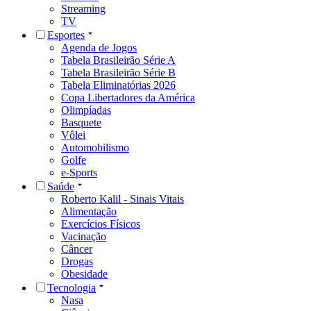
Streaming
TV
Esportes
Agenda de Jogos
Tabela Brasileirão Série A
Tabela Brasileirão Série B
Tabela Eliminatórias 2026
Copa Libertadores da América
Olimpíadas
Basquete
Vôlei
Automobilismo
Golfe
e-Sports
Saúde
Roberto Kalil - Sinais Vitais
Alimentação
Exercícios Físicos
Vacinação
Câncer
Drogas
Obesidade
Tecnologia
Nasa