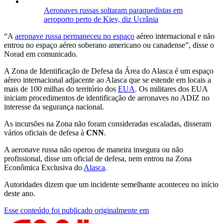
Aeronaves russas soltaram paraquedistas em
aeroporto perto de Kiev, diz Ucrânia
“A
aeronave russa permaneceu no espaço
aéreo internacional e não
entrou no espaço aéreo soberano americano ou canadense”, disse o
Norad em comunicado.
A Zona de Identificação de Defesa da Área do Alasca é um espaço
aéreo internacional adjacente ao Alasca que se estende em locais a
mais de 100 milhas do território dos
EUA
. Os militares dos EUA
iniciam procedimentos de identificação de aeronaves no ADIZ no
interesse da segurança nacional.
As incursões na Zona não foram consideradas escaladas, disseram
vários oficiais de defesa à
CNN
.
A aeronave russa não operou de maneira insegura ou não
profissional, disse um oficial de defesa, nem entrou na Zona
Econômica Exclusiva do
Alasca
.
Autoridades dizem que um incidente semelhante aconteceu no início
deste ano.
Esse conteúdo foi publicado originalmente em