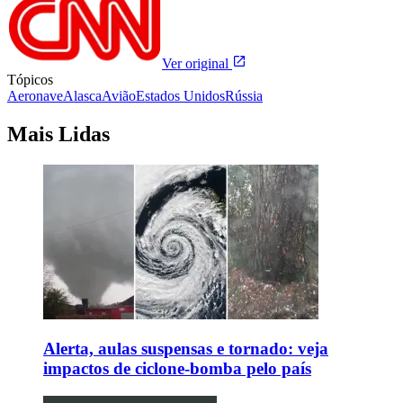
Ver original
Tópicos
Aeronave
Alasca
Avião
Estados Unidos
Rússia
Mais Lidas
Alerta, aulas suspensas e tornado: veja
impactos de ciclone-bomba pelo país