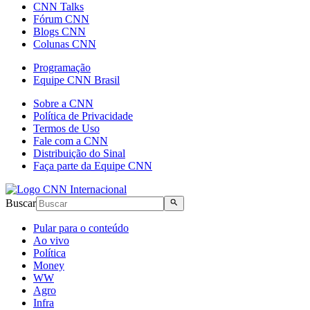
CNN Talks
Fórum CNN
Blogs CNN
Colunas CNN
Programação
Equipe CNN Brasil
Sobre a CNN
Política de Privacidade
Termos de Uso
Fale com a CNN
Distribuição do Sinal
Faça parte da Equipe CNN
Buscar
Pular para o conteúdo
Ao vivo
Política
Money
WW
Agro
Infra