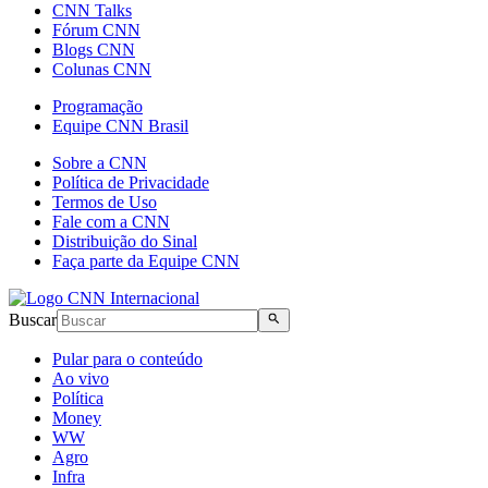
CNN Talks
Fórum CNN
Blogs CNN
Colunas CNN
Programação
Equipe CNN Brasil
Sobre a CNN
Política de Privacidade
Termos de Uso
Fale com a CNN
Distribuição do Sinal
Faça parte da Equipe CNN
Buscar
Pular para o conteúdo
Ao vivo
Política
Money
WW
Agro
Infra