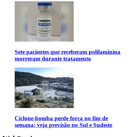
Sete pacientes que receberam polilaminina
morreram durante tratamento
Ciclone-bomba perde força no fim de
semana; veja previsão no Sul e Sudeste