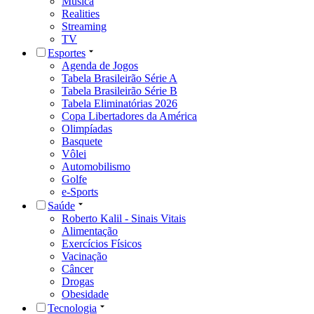
Música
Realities
Streaming
TV
Esportes
Agenda de Jogos
Tabela Brasileirão Série A
Tabela Brasileirão Série B
Tabela Eliminatórias 2026
Copa Libertadores da América
Olimpíadas
Basquete
Vôlei
Automobilismo
Golfe
e-Sports
Saúde
Roberto Kalil - Sinais Vitais
Alimentação
Exercícios Físicos
Vacinação
Câncer
Drogas
Obesidade
Tecnologia