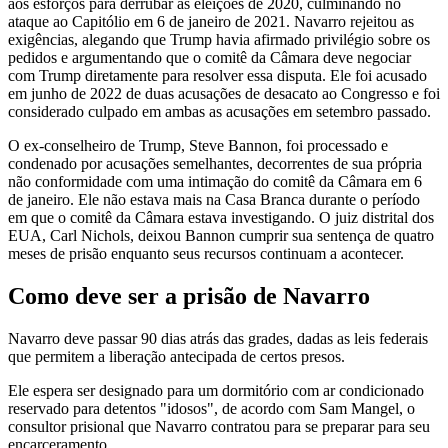
aos esforços para derrubar as eleições de 2020, culminando no
ataque ao Capitólio em 6 de janeiro de 2021.
Navarro rejeitou as
exigências, alegando que Trump havia afirmado privilégio sobre os
pedidos e argumentando que o comitê da Câmara deve negociar
com Trump diretamente para resolver essa disputa.
Ele foi acusado
em junho de 2022 de duas acusações de desacato ao Congresso e foi
considerado culpado em ambas as acusações em setembro passado.
O ex-conselheiro de Trump, Steve Bannon, foi processado e
condenado por acusações semelhantes, decorrentes de sua própria
não conformidade com uma intimação do comitê da Câmara em 6
de janeiro.
Ele não estava mais na Casa Branca durante o período
em que o comitê da Câmara estava investigando.
O juiz distrital dos
EUA, Carl Nichols, deixou Bannon cumprir sua sentença de quatro
meses de prisão enquanto seus recursos continuam a acontecer.
Como deve ser a prisão de Navarro
Navarro deve passar 90 dias atrás das grades, dadas as leis federais
que permitem a liberação antecipada de certos presos.
Ele espera ser designado para um dormitório com ar condicionado
reservado para detentos "idosos", de acordo com Sam Mangel, o
consultor prisional que Navarro contratou para se preparar para seu
encarceramento.