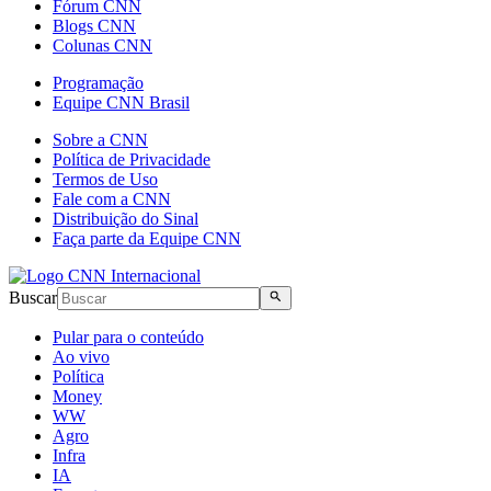
Fórum CNN
Blogs CNN
Colunas CNN
Programação
Equipe CNN Brasil
Sobre a CNN
Política de Privacidade
Termos de Uso
Fale com a CNN
Distribuição do Sinal
Faça parte da Equipe CNN
Buscar
Pular para o conteúdo
Ao vivo
Política
Money
WW
Agro
Infra
IA