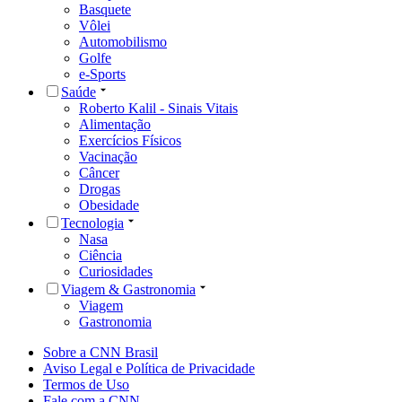
Basquete
Vôlei
Automobilismo
Golfe
e-Sports
Saúde
Roberto Kalil - Sinais Vitais
Alimentação
Exercícios Físicos
Vacinação
Câncer
Drogas
Obesidade
Tecnologia
Nasa
Ciência
Curiosidades
Viagem & Gastronomia
Viagem
Gastronomia
Sobre a CNN Brasil
Aviso Legal e Política de Privacidade
Termos de Uso
Fale com a CNN