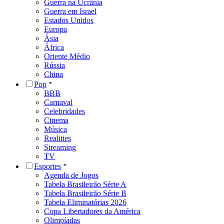
Guerra na Ucrânia
Guerra em Israel
Estados Unidos
Europa
Ásia
África
Oriente Médio
Rússia
China
Pop
BBB
Carnaval
Celebridades
Cinema
Música
Realities
Streaming
TV
Esportes
Agenda de Jogos
Tabela Brasileirão Série A
Tabela Brasileirão Série B
Tabela Eliminatórias 2026
Copa Libertadores da América
Olimpíadas