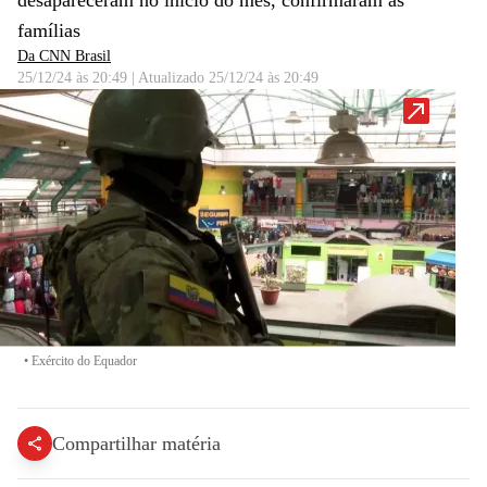
desapareceram no início do mês, confirmaram as
famílias
Da CNN Brasil
25/12/24 às 20:49
|
Atualizado
25/12/24 às 20:49
•
Exército do Equador
Compartilhar matéria