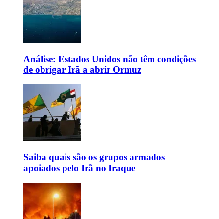
Análise: Estados Unidos não têm condições
de obrigar Irã a abrir Ormuz
Saiba quais são os grupos armados
apoiados pelo Irã no Iraque