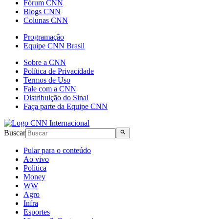
Fórum CNN
Blogs CNN
Colunas CNN
Programação
Equipe CNN Brasil
Sobre a CNN
Política de Privacidade
Termos de Uso
Fale com a CNN
Distribuição do Sinal
Faça parte da Equipe CNN
Buscar
Pular para o conteúdo
Ao vivo
Política
Money
WW
Agro
Infra
Esportes