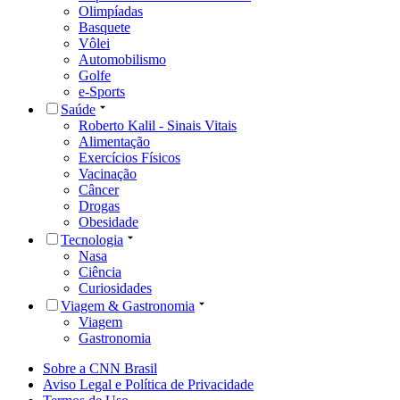
Olimpíadas
Basquete
Vôlei
Automobilismo
Golfe
e-Sports
Saúde
Roberto Kalil - Sinais Vitais
Alimentação
Exercícios Físicos
Vacinação
Câncer
Drogas
Obesidade
Tecnologia
Nasa
Ciência
Curiosidades
Viagem & Gastronomia
Viagem
Gastronomia
Sobre a CNN Brasil
Aviso Legal e Política de Privacidade