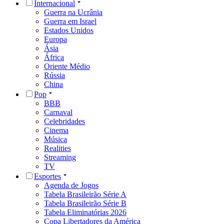
Internacional
Guerra na Ucrânia
Guerra em Israel
Estados Unidos
Europa
Ásia
África
Oriente Médio
Rússia
China
Pop
BBB
Carnaval
Celebridades
Cinema
Música
Realities
Streaming
TV
Esportes
Agenda de Jogos
Tabela Brasileirão Série A
Tabela Brasileirão Série B
Tabela Eliminatórias 2026
Copa Libertadores da América