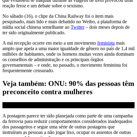
que evitassem se maquiar durante as viagens de trem provocou uma
reação feroz e um debate sobre o sexismo.
No sábado (16), o clipe da China Railway foi o item mais
pesquisado, mais lido e mais debatido no Weibo, a plataforma de
mídia social chinesa semelhante ao
Twitter
– dois meses depois de
ter sido originalmente publicado.
A má recepção ocorre em meio a um movimento
feminista
mais
amplo que apela a uma maior igualdade de gênero no país de 1,4 mil
milhões de habitantes, onde os homens muitas vezes ainda dominam
os conselhos de administração e os principais órgãos
governamentais – e onde, no passado, o movimento feminista foi
frequentemente censurado.
Veja também: ONU: 90% das pessoas têm
preconceito contra mulheres
A postagem parece ter sido planejada como parte de uma campanha
da ferrovia para reduzir comportamentos considerados inadequados
dos passageiros e segue uma série de outras postagens que
instruíram as pessoas a não jogar lixo, ocupar os assentos de outras