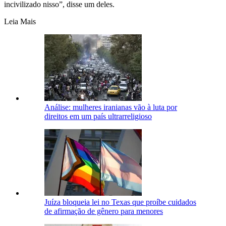
incivilizado nisso”, disse um deles.
Leia Mais
Análise: mulheres iranianas vão à luta por
direitos em um país ultrarreligioso
Juíza bloqueia lei no Texas que proíbe cuidados
de afirmação de gênero para menores