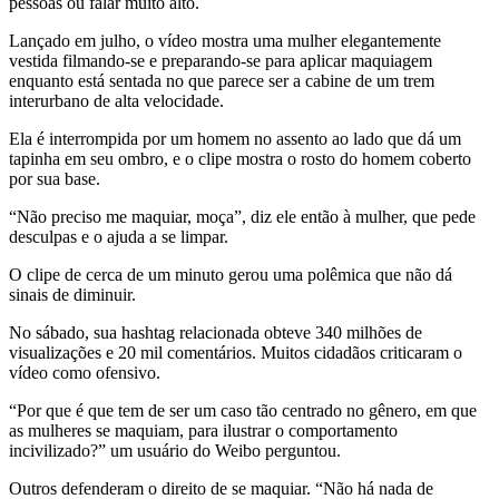
pessoas ou falar muito alto.
Lançado em julho, o vídeo mostra uma mulher elegantemente
vestida filmando-se e preparando-se para aplicar maquiagem
enquanto está sentada no que parece ser a cabine de um trem
interurbano de alta velocidade.
Ela é interrompida por um homem no assento ao lado que dá um
tapinha em seu ombro, e o clipe mostra o rosto do homem coberto
por sua base.
“Não preciso me maquiar, moça”, diz ele então à mulher, que pede
desculpas e o ajuda a se limpar.
O clipe de cerca de um minuto gerou uma polêmica que não dá
sinais de diminuir.
No sábado, sua hashtag relacionada obteve 340 milhões de
visualizações e 20 mil comentários. Muitos cidadãos criticaram o
vídeo como ofensivo.
“Por que é que tem de ser um caso tão centrado no gênero, em que
as mulheres se maquiam, para ilustrar o comportamento
incivilizado?” um usuário do Weibo perguntou.
Outros defenderam o direito de se maquiar. “Não há nada de