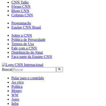
CNN Talks
Fórum CNN
Blogs CNN
Colunas CNN
Programação
Equipe CNN Brasil
Sobre a CNN
Política de Privacidade
Termos de Uso
Fale com a CNN
Distribuição do Sinal
Faça parte da Equipe CNN
Buscar
Pular para o conteúdo
Ao vivo
Política
Money
WW
Agro
Infra