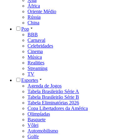
Ásia
África
Oriente Médio
Rússia
China
Pop
BBB
Carnaval
Celebridades
Cinema
Música
Realities
Streaming
TV
Esportes
Agenda de Jogos
Tabela Brasileirão Série A
Tabela Brasileirão Série B
Tabela Eliminatórias 2026
Copa Libertadores da América
Olimpíadas
Basquete
Vôlei
Automobilismo
Golfe