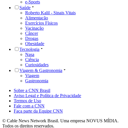
e-Sports
Saúde
Roberto Kalil - Sinais Vitais
Alimentação
Exercícios Físicos
Vacinação
Câncer
Drogas
Obesidade
Tecnologia
Nasa
Ciência
Curiosidades
Viagem & Gastronomia
Viagem
Gastronomia
Sobre a CNN Brasil
Aviso Legal e Política de Privacidade
Termos de Uso
Fale com a CNN
Faça parte da Equipe CNN
© Cable News Network Brasil. Uma empresa NOVUS MÍDIA.
Todos os direitos reservados.