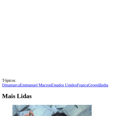
Tópicos
Dinamarca
Emmanuel Macron
Estados Unidos
França
Groenlândia
Mais Lidas