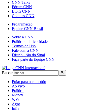
CNN Talks
Fórum CNN
Blogs CNN
Colunas CNN
Programação
Equipe CNN Brasil
Sobre a CNN
Política de Privacidade
Termos de Uso
Fale com a CNN
Distribuição do Sinal
Faça parte da Equipe CNN
Buscar
Pular para o conteúdo
Ao vivo
Política
Money
WW
Agro
Infra