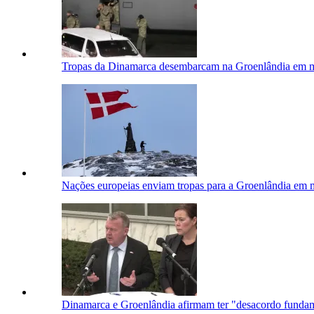
Tropas da Dinamarca desembarcam na Groenlândia em 
Nações europeias enviam tropas para a Groenlândia em
Dinamarca e Groenlândia afirmam ter "desacordo fund