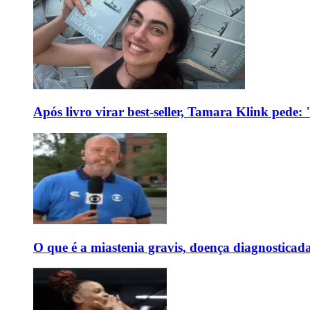
Após livro virar best-seller, Tamara Klink pede
O que é a miastenia gravis, doença diagnostica