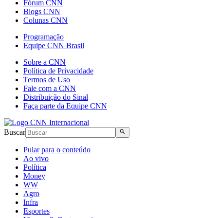
Fórum CNN
Blogs CNN
Colunas CNN
Programação
Equipe CNN Brasil
Sobre a CNN
Política de Privacidade
Termos de Uso
Fale com a CNN
Distribuição do Sinal
Faça parte da Equipe CNN
Buscar
Pular para o conteúdo
Ao vivo
Política
Money
WW
Agro
Infra
Esportes