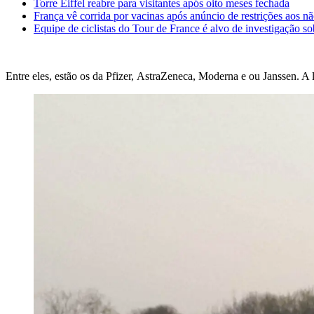
Torre Eiffel reabre para visitantes após oito meses fechada
França vê corrida por vacinas após anúncio de restrições aos n
Equipe de ciclistas do Tour de France é alvo de investigação s
Entre eles, estão os da Pfizer, AstraZeneca, Moderna e ou Janssen. A 