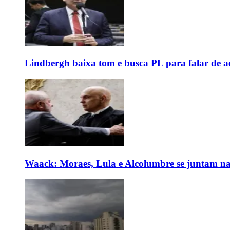
Lindbergh baixa tom e busca PL para falar de ac
Waack: Moraes, Lula e Alcolumbre se juntam na