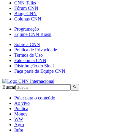
CNN Talks
Fórum CNN
Blogs CNN
Colunas CNN
Programação
Equipe CNN Brasil
Sobre a CNN
Política de Privacidade
Termos de Uso
Fale com a CNN
Distribuição do Sinal
Faça parte da Equipe CNN
Buscar
Pular para o conteúdo
Ao vivo
Política
Money
WW
Agro
Infra