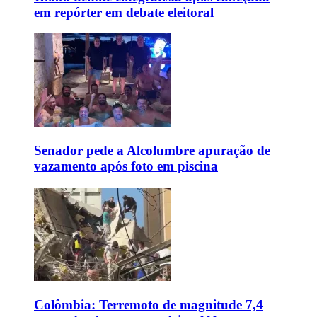
em repórter em debate eleitoral
Senador pede a Alcolumbre apuração de
vazamento após foto em piscina
Colômbia: Terremoto de magnitude 7,4