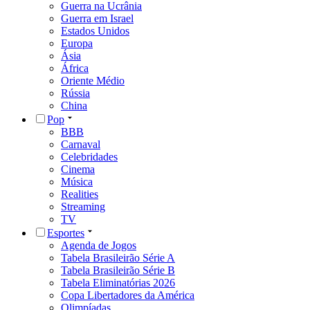
Guerra na Ucrânia
Guerra em Israel
Estados Unidos
Europa
Ásia
África
Oriente Médio
Rússia
China
Pop
BBB
Carnaval
Celebridades
Cinema
Música
Realities
Streaming
TV
Esportes
Agenda de Jogos
Tabela Brasileirão Série A
Tabela Brasileirão Série B
Tabela Eliminatórias 2026
Copa Libertadores da América
Olimpíadas