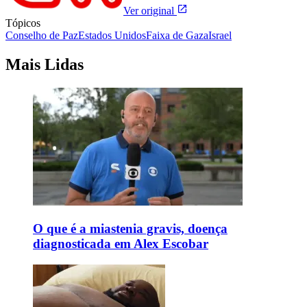
Ver original
Tópicos
Conselho de Paz
Estados Unidos
Faixa de Gaza
Israel
Mais Lidas
O que é a miastenia gravis, doença
diagnosticada em Alex Escobar