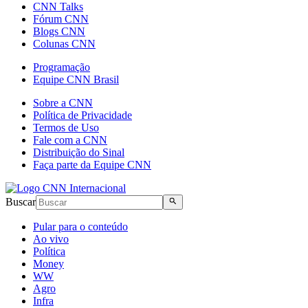
CNN Talks
Fórum CNN
Blogs CNN
Colunas CNN
Programação
Equipe CNN Brasil
Sobre a CNN
Política de Privacidade
Termos de Uso
Fale com a CNN
Distribuição do Sinal
Faça parte da Equipe CNN
Buscar
Pular para o conteúdo
Ao vivo
Política
Money
WW
Agro
Infra