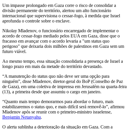
Um impasse prolongado em Gaza corre o risco de consolidar a
divisão permanente do território, alertou um alto funcionário
internacional que supervisiona o cessar-fogo, à medida que Israel
aprofunda o controle sobre o enclave.
Nikolay Mladenov, o funcionário encarregado de implementar o
acordo de cessar-fogo mediado pelos EUA em Gaza, disse que o
fracasso em avançar com o acordo levaria a "um status quo
perigoso" que deixaria dois milhões de palestinos em Gaza sem um
futuro viável.
Ao mesmo tempo, essa situação consolidaria a presença de Israel a
longo prazo em mais da metade do território devastado.
“A manutenção do status quo não deve ser uma opção para
ninguém”, disse Mladenov, diretor-geral do BoP (Conselho de Paz
de Gaza), em uma coletiva de imprensa em Jerusalém na quarta-feira
(13), a primeira desde que assumiu o cargo em janeiro.
“Quanto mais tempo demorarmos para abordar o futuro, mais
estabilizaremos o status quo, e mais difícil será removê-lo”, afirmou
Mladenov após se reunir com o primeiro-ministro israelense,
Benjamin Netanyahu
.
O alerta sublinha a deterioração da situação em Gaza. Com a