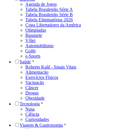
Agenda de Jogos
Tabela Brasileirão Série A
Tabela Brasileirão Série B
Tabela Eliminatórias 2026
Copa Libertadores da América
Olimpíadas
Basquete
Vôlei
Automobilismo
Golfe
e-Sports
Saúde
Roberto Kalil - Sinais Vitais
Alimentação
Exercícios Físicos
Vacinação
Câncer
Drogas
Obesidade
Tecnologia
Nasa
Ciência
Curiosidades
Viagem & Gastronomia