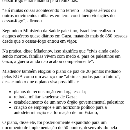
cessar-fogo e trabalhando para reduzi-las.
“Há muitas coisas acontecendo no terreno – ataques aéreos ou
outros movimentos militares em terra constituem violações do
cessar-fogo”, afirmou.
Segundo o Ministério da Saúde palestino, Israel tem realizado
ataques aéreos quase diários em Gaza, matando mais de 850 pessoas
desde que o cessar-fogo entrou em vigor.
Na prática, disse Mladenov, isso significa que “civis ainda estão
sendo mortos, famílias vivem com medo e, para os palestinos em
Gaza, a guerra ainda não acabou completamente”.
Mladenov também elogiou o plano de paz de 20 pontos mediado
pelos EUA como um avanço que “abriu as portas para o futuro”,
destacando o que o plano visa possibilitar:
planos de reconstrução em larga escala;
retirada militar israelense de Gaza;
estabelecimento de um novo órgão governamental palestino;
criação de empregos e um horizonte político para a
autodeterminação e a formação de um Estado;
O plano, disse ele, foi posteriormente expandido para um
documento de implementação de 50 pontos, desenvolvido pela