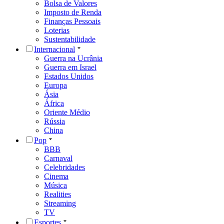
Bolsa de Valores
Imposto de Renda
Finanças Pessoais
Loterias
Sustentabilidade
Internacional
Guerra na Ucrânia
Guerra em Israel
Estados Unidos
Europa
Ásia
África
Oriente Médio
Rússia
China
Pop
BBB
Carnaval
Celebridades
Cinema
Música
Realities
Streaming
TV
Esportes