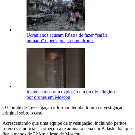
Ucranianos acusam Rússia de fazer “safári
humano” e perseguição com drones
Imagens mostram explosão em prédio atingido
por drones em Moscou
O Comitê de Investigação informou ter aberto uma investigação
criminal sobre o caso.
Acrescentando que uma equipe de investigação, incluindo peritos
forenses e policiais, começou a examinar a cena em Balashikha, que
fica a menos de 32 km a leste de Moscou.