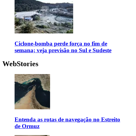
Ciclone-bomba perde força no fim de
semana; veja previsão no Sul e Sudeste
WebStories
Entenda as rotas de navegação no Estreito
de Ormuz