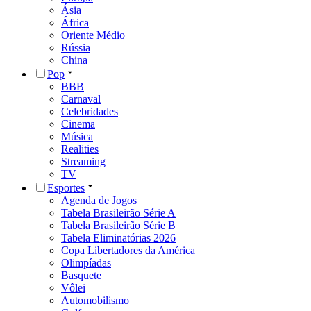
Ásia
África
Oriente Médio
Rússia
China
Pop
BBB
Carnaval
Celebridades
Cinema
Música
Realities
Streaming
TV
Esportes
Agenda de Jogos
Tabela Brasileirão Série A
Tabela Brasileirão Série B
Tabela Eliminatórias 2026
Copa Libertadores da América
Olimpíadas
Basquete
Vôlei
Automobilismo