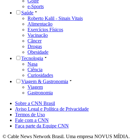
Golfe
e-Sports
Saúde
Roberto Kalil - Sinais Vitais
Alimentação
Exercícios Físicos
Vacinação
Câncer
Drogas
Obesidade
Tecnologia
Nasa
Ciência
Curiosidades
Viagem & Gastronomia
Viagem
Gastronomia
Sobre a CNN Brasil
Aviso Legal e Política de Privacidade
Termos de Uso
Fale com a CNN
Faça parte da Equipe CNN
© Cable News Network Brasil. Uma empresa NOVUS MÍDIA.