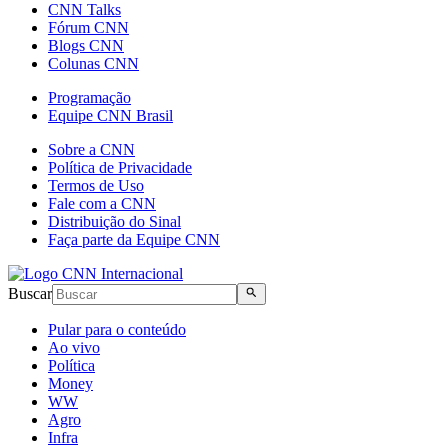
CNN Talks
Fórum CNN
Blogs CNN
Colunas CNN
Programação
Equipe CNN Brasil
Sobre a CNN
Política de Privacidade
Termos de Uso
Fale com a CNN
Distribuição do Sinal
Faça parte da Equipe CNN
Buscar
Pular para o conteúdo
Ao vivo
Política
Money
WW
Agro
Infra