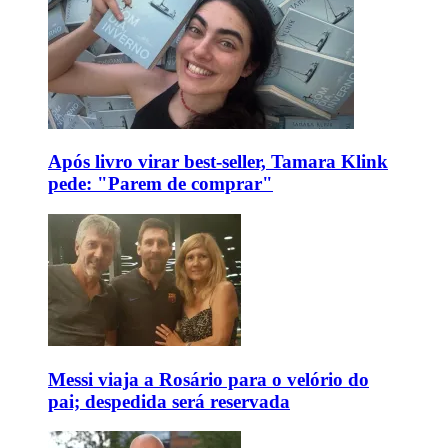
Após livro virar best-seller, Tamara Klink
pede: "Parem de comprar"
Messi viaja a Rosário para o velório do
pai; despedida será reservada