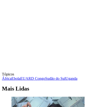
Tópicos
África
Ebola
EUA
RD Congo
Sudão do Sul
Uganda
Mais Lidas