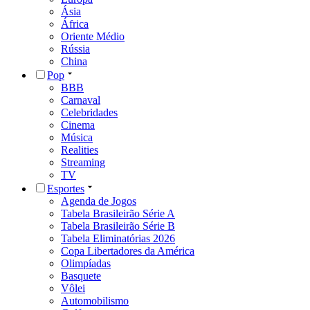
Ásia
África
Oriente Médio
Rússia
China
Pop
BBB
Carnaval
Celebridades
Cinema
Música
Realities
Streaming
TV
Esportes
Agenda de Jogos
Tabela Brasileirão Série A
Tabela Brasileirão Série B
Tabela Eliminatórias 2026
Copa Libertadores da América
Olimpíadas
Basquete
Vôlei
Automobilismo