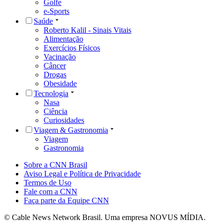
Golfe
e-Sports
Saúde
Roberto Kalil - Sinais Vitais
Alimentação
Exercícios Físicos
Vacinação
Câncer
Drogas
Obesidade
Tecnologia
Nasa
Ciência
Curiosidades
Viagem & Gastronomia
Viagem
Gastronomia
Sobre a CNN Brasil
Aviso Legal e Política de Privacidade
Termos de Uso
Fale com a CNN
Faça parte da Equipe CNN
© Cable News Network Brasil. Uma empresa NOVUS MÍDIA.