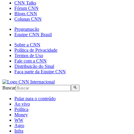
CNN Talks
Fórum CNN
Blogs CNN
Colunas CNN
Programação
Equipe CNN Brasil
Sobre a CNN
Política de Privacidade
Termos de Uso
Fale com a CNN
Distribuição do Sinal
Faça parte da Equipe CNN
Buscar
Pular para o conteúdo
Ao vivo
Política
Money
WW
Agro
Infra