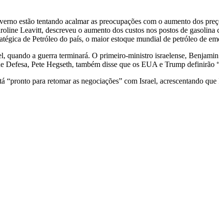
erno estão tentando acalmar as preocupações com o aumento dos preço
aroline Leavitt, descreveu o aumento dos custos nos postos de gasolina
égica de Petróleo do país, o maior estoque mundial de petróleo de eme
l, quando a guerra terminará. O primeiro-ministro israelense, Benjamin
o de Defesa, Pete Hegseth, também disse que os EUA e Trump definirão “
á “pronto para retomar as negociações” com Israel, acrescentando que 