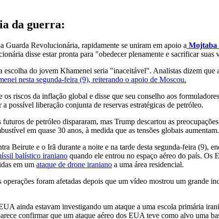
ia da guerra:
o a Guarda Revolucionária, rapidamente se uniram em apoio a
Mojtaba
ária disse estar pronta para "obedecer plenamente e sacrificar suas v
escolha do jovem Khamenei seria "inaceitável". Analistas dizem que a 
enei nesta segunda-feira (9), reiterando o apoio de Moscou.
 os riscos da inflação global e disse que seu conselho aos formuladore
 a possível liberação conjunta de reservas estratégicas de petróleo.
s futuros de petróleo dispararam, mas Trump descartou as preocupaçõe
mbustível em quase 30 anos, à medida que as tensões globais aumentam.
ontra Beirute e o Irã durante a noite e na tarde desta segunda-feira (9)
sil balístico iraniano
quando ele entrou no espaço aéreo do país. Os Es
eridas em um
ataque de drone iraniano
a uma área residencial.
operações foram afetadas depois que um vídeo mostrou um grande incên
s EUA ainda estavam investigando um ataque a uma escola primária ira
o parece confirmar que um ataque aéreo dos EUA teve como alvo uma ba