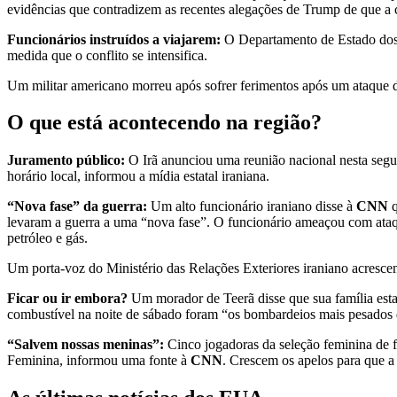
evidências que contradizem as recentes alegações de Trump de que a c
Funcionários instruídos a viajarem:
O Departamento de Estado dos E
medida que o conflito se intensifica.
Um militar americano morreu após sofrer ferimentos após um ataque d
O que está acontecendo na região?
Juramento público:
O Irã anunciou uma reunião nacional nesta segun
horário local, informou a mídia estatal iraniana.
“Nova fase” da guerra:
Um alto funcionário iraniano disse à
CNN
q
levaram a guerra a uma “nova fase”. O funcionário ameaçou com ataque
petróleo e gás.
Um porta-voz do Ministério das Relações Exteriores iraniano acrescen
Ficar ou ir embora?
Um morador de Teerã disse que sua família estav
combustível na noite de sábado foram “os bombardeios mais pesados ​​d
“Salvem nossas meninas”:
Cinco jogadoras da seleção feminina de f
Feminina, informou uma fonte à
CNN
. Crescem os apelos para que a