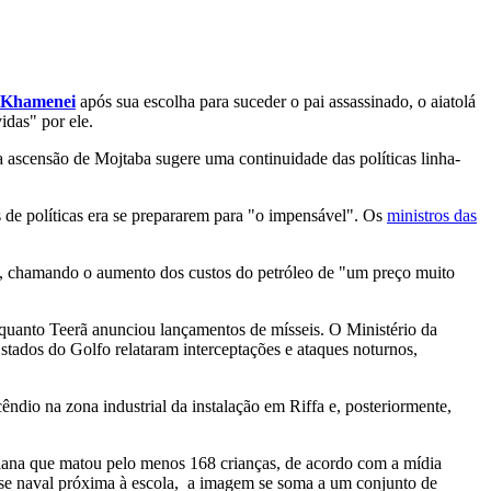
 Khamenei
após sua escolha para suceder o pai assassinado, o aiatolá
idas" por ele.
ascensão de Mojtaba sugere uma continuidade das políticas linha-
s de políticas era se prepararem para "o impensável". Os
ministros das
s, chamando o aumento dos custos do petróleo de "um preço muito
, enquanto Teerã anunciou lançamentos de mísseis. O Ministério da
tados do Golfo relataram interceptações e ataques noturnos,
dio na zona industrial da instalação em Riffa e, posteriormente,
niana que matou pelo menos 168 crianças, de acordo com a mídia
se naval próxima à escola, a imagem se soma a um conjunto de