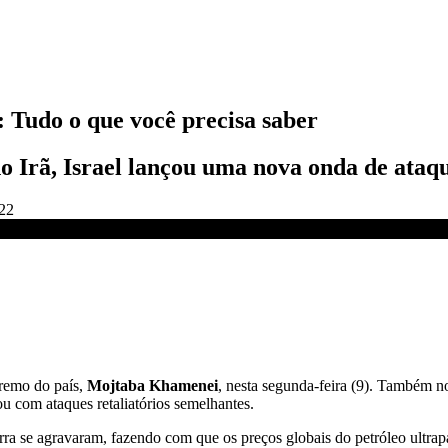
 Tudo o que você precisa saber
 Irã, Israel lançou uma nova onda de ataqu
:22
ente da CNN | CNN NOVO DIA
premo do país,
Mojtaba Khamenei
, nesta segunda-feira (9). Também no 
u com ataques retaliatórios semelhantes.
ra se agravaram, fazendo com que os preços globais do petróleo ultrap