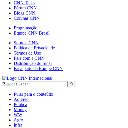
CNN Talks
Fórum CNN
Blogs CNN
Colunas CNN
Programação
Equipe CNN Brasil
Sobre a CNN
Política de Privacidade
Termos de Uso
Fale com a CNN
Distribuição do Sinal
Faça parte da Equipe CNN
Buscar
Pular para o conteúdo
Ao vivo
Política
Money
WW
Agro
Infra