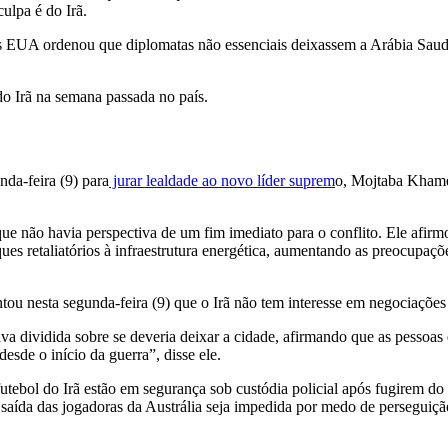
ulpa é do Irã.
UA ordenou que diplomatas não essenciais deixassem a Arábia Saudita
o Irã na semana passada no país.
da-feira (9) para
jurar lealdade ao novo líder suprem
o, Mojtaba Khamen
ue não havia perspectiva de um fim imediato para o conflito. Ele afirmo
s retaliatórios à infraestrutura energética, aumentando as preocupações
tou nesta segunda-feira (9) que o Irã não tem interesse em negociações
a dividida sobre se deveria deixar a cidade, afirmando que as pessoas 
esde o início da guerra”, disse ele.
utebol do Irã estão em segurança sob custódia policial após fugirem do
 saída das jogadoras da Austrália seja impedida por medo de perseguição