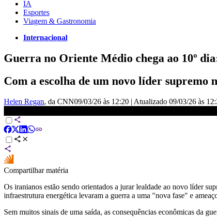
IA
Esportes
Viagem & Gastronomia
Internacional
Guerra no Oriente Médio chega ao 10º dia:
Com a escolha de um novo líder supremo no
Helen Regan
, da CNN
09/03/26 às 12:20
|
Atualizado
09/03/26 às 12
Filho de Khamenei no poder indica continuidade, diz correspond
Compartilhar matéria
Os iranianos estão sendo orientados a jurar lealdade ao novo líder su
infraestrutura energética levaram a guerra a uma "nova fase" e ameaço
Sem muitos sinais de uma saída, as consequências econômicas da guer