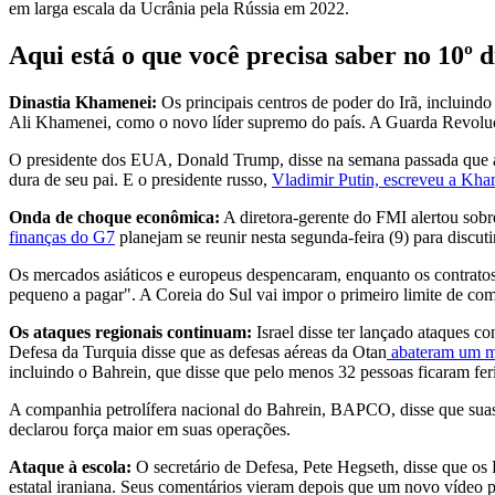
em larga escala da Ucrânia pela Rússia em 2022.
Aqui está o que você precisa saber no 10º d
Dinastia Khamenei:
Os principais centros de poder do Irã, incluind
Ali Khamenei, como o novo líder supremo do país. A Guarda Revolucion
O presidente dos EUA, Donald Trump, disse na semana passada que a 
dura de seu pai. E o presidente russo,
Vladimir Putin, escreveu a Kham
Onda de choque econômica:
A diretora-gerente do FMI alertou sobre
finanças do G7
planejam se reunir nesta segunda-feira (9) para discutir
Os mercados asiáticos e europeus despencaram, enquanto os contrato
pequeno a pagar". A Coreia do Sul vai impor o primeiro limite de co
Os ataques regionais continuam:
Israel disse ter lançado ataques c
Defesa da Turquia disse que as defesas aéreas da Otan
abateram um mís
incluindo o Bahrein, que disse que pelo menos 32 pessoas ficaram f
A companhia petrolífera nacional do Bahrein, BAPCO, disse que suas 
declarou força maior em suas operações.
Ataque à escola:
O secretário de Defesa, Pete Hegseth, disse que o
estatal iraniana. Seus comentários vieram depois que um novo víde