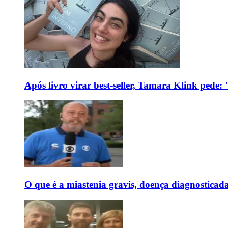
Após livro virar best-seller, Tamara Klink pede
O que é a miastenia gravis, doença diagnostica