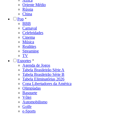
África
Oriente Médio
Rússia
China
Pop
BBB
Carnaval
Celebridades
Cinema
Música
Realities
Streaming
TV
Esportes
Agenda de Jogos
Tabela Brasileirão Série A
Tabela Brasileirão Série B
Tabela Eliminatórias 2026
Copa Libertadores da América
Olimpíadas
Basquete
Vôlei
Automobilismo
Golfe
e-Sports