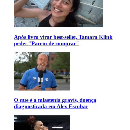
Após livro virar best-seller, Tamara Klink
pede: "Parem de comprar"
O que é a miastenia gravis, doença
diagnosticada em Alex Escobar