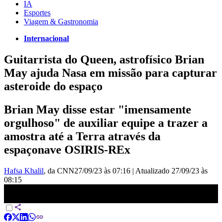
IA
Esportes
Viagem & Gastronomia
Internacional
Guitarrista do Queen, astrofísico Brian
May ajuda Nasa em missão para capturar
asteroide do espaço
Brian May disse estar "imensamente
orgulhoso" de auxiliar equipe a trazer a
amostra até a Terra através da
espaçonave OSIRIS-REx
Hafsa Khalil
, da CNN
27/09/23 às 07:16
|
Atualizado
27/09/23 às
08:15
Guitarrista do Queen ajuda Nasa em missão para capturar asteroide
do espaço | LIVE CNN