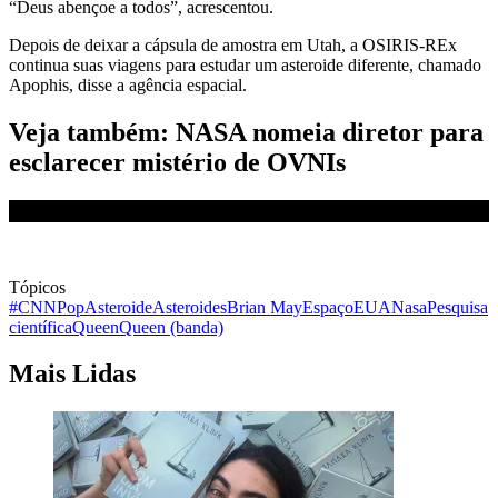
“Deus abençoe a todos”, acrescentou.
Depois de deixar a cápsula de amostra em Utah, a OSIRIS-REx
continua suas viagens para estudar um asteroide diferente, chamado
Apophis, disse a agência espacial.
Veja também: NASA nomeia diretor para
esclarecer mistério de OVNIs
Tópicos
#CNNPop
Asteroide
Asteroides
Brian May
Espaço
EUA
Nasa
Pesquisa
científica
Queen
Queen (banda)
Mais Lidas