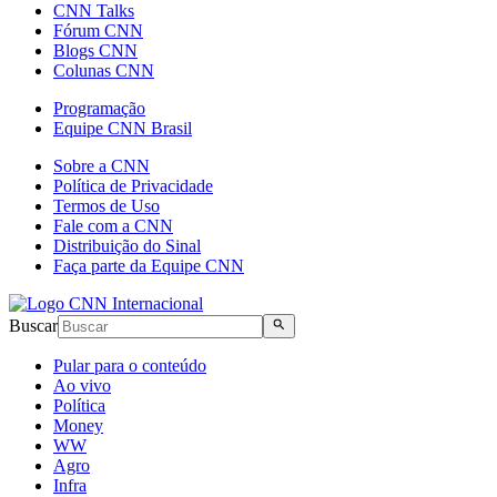
CNN Talks
Fórum CNN
Blogs CNN
Colunas CNN
Programação
Equipe CNN Brasil
Sobre a CNN
Política de Privacidade
Termos de Uso
Fale com a CNN
Distribuição do Sinal
Faça parte da Equipe CNN
Buscar
Pular para o conteúdo
Ao vivo
Política
Money
WW
Agro
Infra