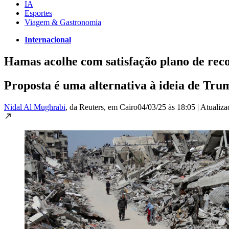
IA
Esportes
Viagem & Gastronomia
Internacional
Hamas acolhe com satisfação plano de rec
Proposta é uma alternativa à ideia de Trum
Nidal Al Mughrabi
, da Reuters
, em Cairo
04/03/25 às 18:05
|
Atualiz