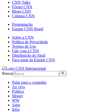
CNN Talks
Fórum CNN
Blogs CNN
Colunas CNN
Programação
Equipe CNN Brasil
Sobre a CNN
Política de Privacidade
Termos de Uso
Fale com a CNN
Distribuição do Sinal
Faça parte da Equipe CNN
Buscar
Pular para o conteúdo
Ao vivo
Política
Money
WW
Agro
Infra