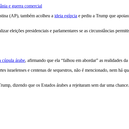
nia e guerra comercial
estina (AP), também acolheu a
ideia egípcia
e pediu a Trump que apoias
izar eleições presidenciais e parlamentares se as circunstâncias permi
da cúpula árabe
, afirmando que ela “falhou em abordar” as realidades d
tes israelenses e centenas de sequestros, não é mencionado, nem há qua
Trump, dizendo que os Estados árabes a rejeitaram sem dar uma chance