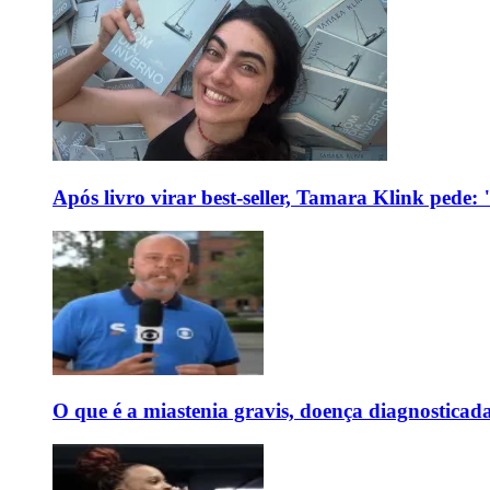
Após livro virar best-seller, Tamara Klink pede
O que é a miastenia gravis, doença diagnostica