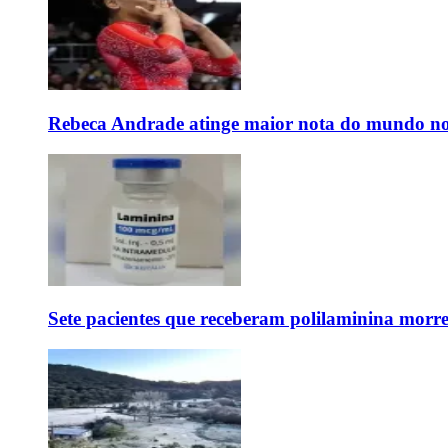
Rebeca Andrade atinge maior nota do mundo no
Sete pacientes que receberam polilaminina mor