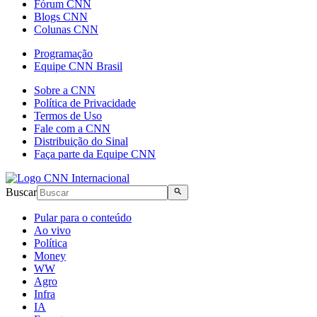
Fórum CNN
Blogs CNN
Colunas CNN
Programação
Equipe CNN Brasil
Sobre a CNN
Política de Privacidade
Termos de Uso
Fale com a CNN
Distribuição do Sinal
Faça parte da Equipe CNN
Buscar
Pular para o conteúdo
Ao vivo
Política
Money
WW
Agro
Infra
IA