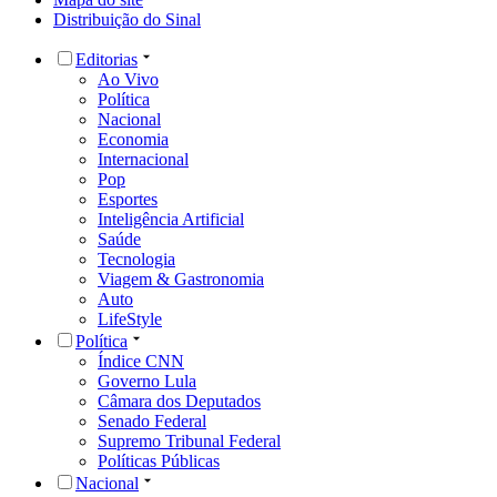
Distribuição do Sinal
Editorias
Ao Vivo
Política
Nacional
Economia
Internacional
Pop
Esportes
Inteligência Artificial
Saúde
Tecnologia
Viagem & Gastronomia
Auto
LifeStyle
Política
Índice CNN
Governo Lula
Câmara dos Deputados
Senado Federal
Supremo Tribunal Federal
Políticas Públicas
Nacional