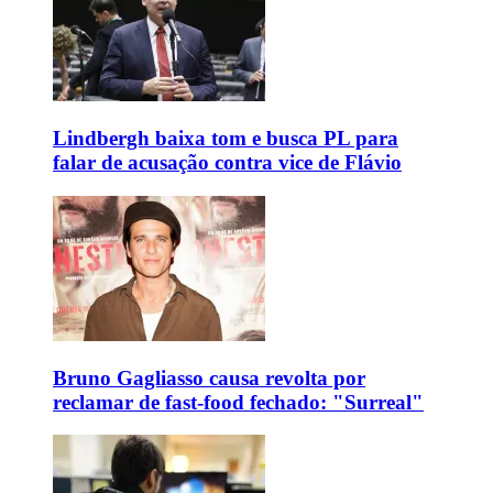
Lindbergh baixa tom e busca PL para
falar de acusação contra vice de Flávio
Bruno Gagliasso causa revolta por
reclamar de fast-food fechado: "Surreal"