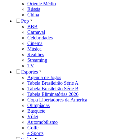
Oriente Médio
Rússia
China
Pop
BBB
Carnaval
Celebridades
Cinema
Música
Realities
Streaming
TV
Esportes
Agenda de Jogos
Tabela Brasileirão Série A
Tabela Brasileirão Série B
Tabela Eliminatórias 2026
Copa Libertadores da América
Olimpíadas
Basquete
Vôlei
Automobilismo
Golfe
e-Sports