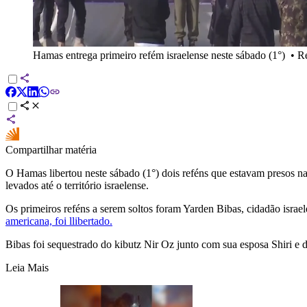
Hamas entrega primeiro refém israelense neste sábado (1°)
•
Re
Compartilhar matéria
O Hamas libertou neste sábado (1°) dois reféns que estavam presos na
levados até o território israelense.
Os primeiros reféns a serem soltos foram Yarden Bibas, cidadão israe
americana, foi llibertado.
Bibas foi sequestrado do kibutz Nir Oz junto com sua esposa Shiri e do
Leia Mais