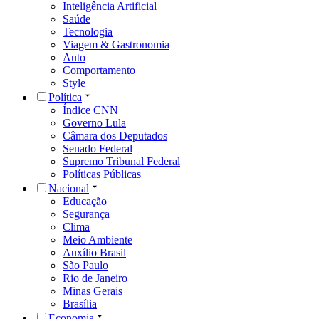
Inteligência Artificial
Saúde
Tecnologia
Viagem & Gastronomia
Auto
Comportamento
Style
Política
Índice CNN
Governo Lula
Câmara dos Deputados
Senado Federal
Supremo Tribunal Federal
Políticas Públicas
Nacional
Educação
Segurança
Clima
Meio Ambiente
Auxílio Brasil
São Paulo
Rio de Janeiro
Minas Gerais
Brasília
Economia