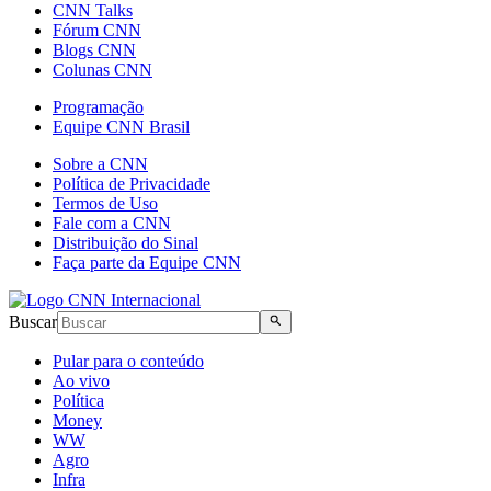
CNN Talks
Fórum CNN
Blogs CNN
Colunas CNN
Programação
Equipe CNN Brasil
Sobre a CNN
Política de Privacidade
Termos de Uso
Fale com a CNN
Distribuição do Sinal
Faça parte da Equipe CNN
Buscar
Pular para o conteúdo
Ao vivo
Política
Money
WW
Agro
Infra