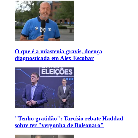
O que é a miastenia gravis, doença
diagnosticada em Alex Escobar
"Tenho gratidão": Tarcísio rebate Haddad
sobre ter "vergonha de Bolsonaro"