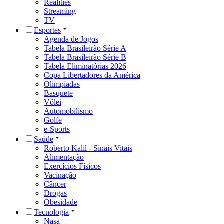
Realities
Streaming
TV
Esportes
Agenda de Jogos
Tabela Brasileirão Série A
Tabela Brasileirão Série B
Tabela Eliminatórias 2026
Copa Libertadores da América
Olimpíadas
Basquete
Vôlei
Automobilismo
Golfe
e-Sports
Saúde
Roberto Kalil - Sinais Vitais
Alimentação
Exercícios Físicos
Vacinação
Câncer
Drogas
Obesidade
Tecnologia
Nasa