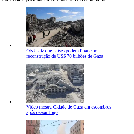
ONU diz que países podem financiar
reconstrução de US$ 70 bilhões de Gaza
Vídeo mostra Cidade de Gaza em escombros
após cessar-fogo