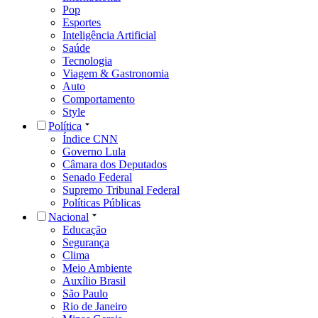
Pop
Esportes
Inteligência Artificial
Saúde
Tecnologia
Viagem & Gastronomia
Auto
Comportamento
Style
Política
Índice CNN
Governo Lula
Câmara dos Deputados
Senado Federal
Supremo Tribunal Federal
Políticas Públicas
Nacional
Educação
Segurança
Clima
Meio Ambiente
Auxílio Brasil
São Paulo
Rio de Janeiro