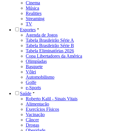
Cinema
Música
Realities
Streaming
TV
Esportes
Agenda de Jogos
Tabela Brasileirão Série A
Tabela Brasileirão Série B
Tabela Eliminatórias 2026
Copa Libertadores da América
Olimpíadas
Basquete
Vôlei
Automobilismo
Golfe
e-Sports
Saúde
Roberto Kalil - Sinais Vitais
Alimentação
Exercícios Físicos
Vacinação
Câncer
Drogas
Obesidade