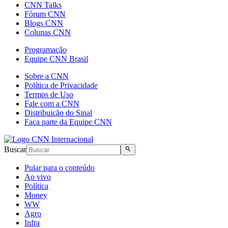
CNN Talks
Fórum CNN
Blogs CNN
Colunas CNN
Programação
Equipe CNN Brasil
Sobre a CNN
Política de Privacidade
Termos de Uso
Fale com a CNN
Distribuição do Sinal
Faça parte da Equipe CNN
Buscar
Pular para o conteúdo
Ao vivo
Política
Money
WW
Agro
Infra