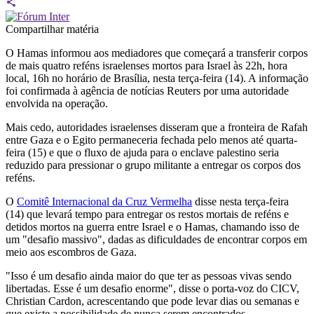
Compartilhar matéria
O Hamas informou aos mediadores que começará a transferir corpos
de mais quatro reféns israelenses mortos para Israel às 22h, hora
local, 16h no horário de Brasília, nesta terça-feira (14). A informação
foi confirmada à agência de notícias Reuters por uma autoridade
envolvida na operação.
Mais cedo, autoridades israelenses disseram que a fronteira de Rafah
entre Gaza e o Egito permaneceria fechada pelo menos até quarta-
feira (15) e que o fluxo de ajuda para o enclave palestino seria
reduzido para pressionar o grupo militante a entregar os corpos dos
reféns.
O
Comitê Internacional da Cruz Vermelha
disse nesta terça-feira
(14) que levará tempo para entregar os restos mortais de reféns e
detidos mortos na guerra entre Israel e o Hamas, chamando isso de
um "desafio massivo", dadas as dificuldades de encontrar corpos em
meio aos escombros de Gaza.
"Isso é um desafio ainda maior do que ter as pessoas vivas sendo
libertadas. Esse é um desafio enorme", disse o porta-voz do CICV,
Christian Cardon, acrescentando que pode levar dias ou semanas e
que existe a possibilidade de nunca serem encontrados.