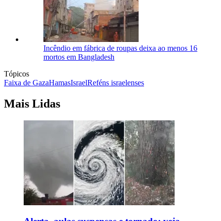
Incêndio em fábrica de roupas deixa ao menos 16
mortos em Bangladesh
Tópicos
Faixa de Gaza
Hamas
Israel
Reféns israelenses
Mais Lidas