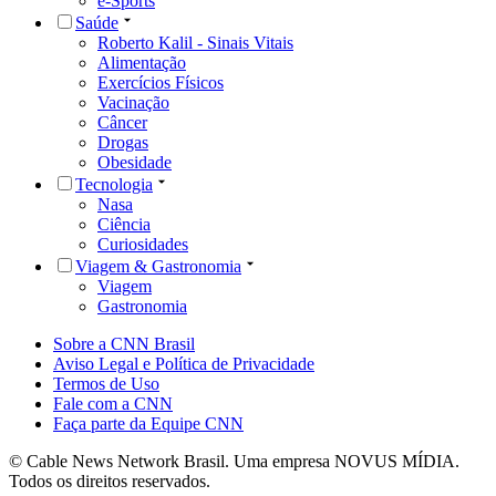
e-Sports
Saúde
Roberto Kalil - Sinais Vitais
Alimentação
Exercícios Físicos
Vacinação
Câncer
Drogas
Obesidade
Tecnologia
Nasa
Ciência
Curiosidades
Viagem & Gastronomia
Viagem
Gastronomia
Sobre a CNN Brasil
Aviso Legal e Política de Privacidade
Termos de Uso
Fale com a CNN
Faça parte da Equipe CNN
© Cable News Network Brasil. Uma empresa NOVUS MÍDIA.
Todos os direitos reservados.