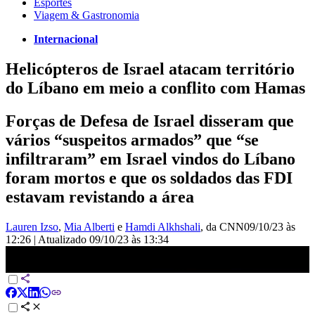
Esportes
Viagem & Gastronomia
Internacional
Helicópteros de Israel atacam território
do Líbano em meio a conflito com Hamas
Forças de Defesa de Israel disseram que
vários “suspeitos armados” que “se
infiltraram” em Israel vindos do Líbano
foram mortos e que os soldados das FDI
estavam revistando a área
Lauren Izso
,
Mia Alberti
e
Hamdi Alkhshali
, da CNN
09/10/23 às
12:26
|
Atualizado
09/10/23 às 13:34
Exército de Israel diz que está atacando área no Líbano | LIVE
CNN