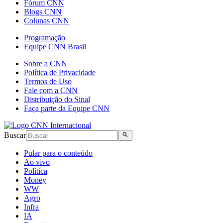
Fórum CNN
Blogs CNN
Colunas CNN
Programação
Equipe CNN Brasil
Sobre a CNN
Política de Privacidade
Termos de Uso
Fale com a CNN
Distribuição do Sinal
Faça parte da Equipe CNN
Buscar
Pular para o conteúdo
Ao vivo
Política
Money
WW
Agro
Infra
IA