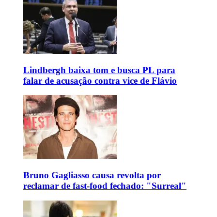
Lindbergh baixa tom e busca PL para
falar de acusação contra vice de Flávio
Bruno Gagliasso causa revolta por
reclamar de fast-food fechado: "Surreal"