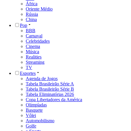
África
Oriente Médio
Rússia
China
Pop
BBB
Carnaval
Celebridades
Cinema
Música
Realities
Streaming
TV
Esportes
Agenda de Jogos
Tabela Brasileirão Série A
Tabela Brasileirão Série B
Tabela Eliminatórias 2026
Copa Libertadores da América
Olimpíadas
Basquete
Vôlei
Automobilismo
Golfe