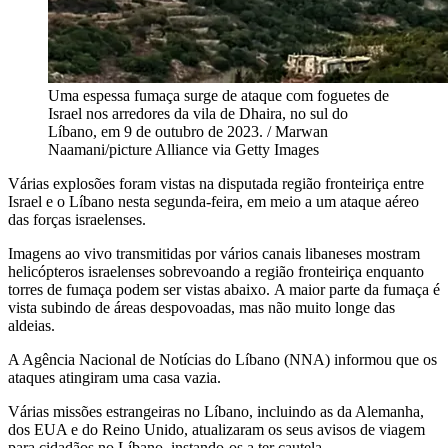
Uma espessa fumaça surge de ataque com foguetes de
Israel nos arredores da vila de Dhaira, no sul do
Líbano, em 9 de outubro de 2023. / Marwan
Naamani/picture Alliance via Getty Images
Várias explosões foram vistas na disputada região fronteiriça entre
Israel e o Líbano nesta segunda-feira, em meio a um ataque aéreo
das forças israelenses.
Imagens ao vivo transmitidas por vários canais libaneses mostram
helicópteros israelenses sobrevoando a região fronteiriça enquanto
torres de fumaça podem ser vistas abaixo. A maior parte da fumaça é
vista subindo de áreas despovoadas, mas não muito longe das
aldeias.
A Agência Nacional de Notícias do Líbano (NNA) informou que os
ataques atingiram uma casa vazia.
Várias missões estrangeiras no Líbano, incluindo as da Alemanha,
dos EUA e do Reino Unido, atualizaram os seus avisos de viagem
para cidadãos no Líbano, instando-os a ter cautela.