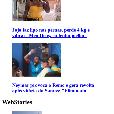
Jojo faz lipo nas pernas, perde 4 kg e
vibra: "Meu Deus, eu tenho joelho"
Neymar provoca o Remo e gera revolta
após vitória do Santos: "Eliminado"
WebStories