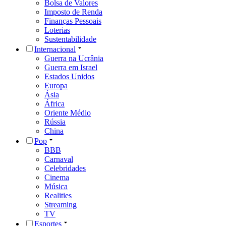
Bolsa de Valores
Imposto de Renda
Finanças Pessoais
Loterias
Sustentabilidade
Internacional
Guerra na Ucrânia
Guerra em Israel
Estados Unidos
Europa
Ásia
África
Oriente Médio
Rússia
China
Pop
BBB
Carnaval
Celebridades
Cinema
Música
Realities
Streaming
TV
Esportes