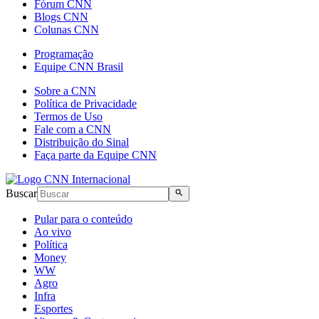
Fórum CNN
Blogs CNN
Colunas CNN
Programação
Equipe CNN Brasil
Sobre a CNN
Política de Privacidade
Termos de Uso
Fale com a CNN
Distribuição do Sinal
Faça parte da Equipe CNN
Buscar
Pular para o conteúdo
Ao vivo
Política
Money
WW
Agro
Infra
Esportes