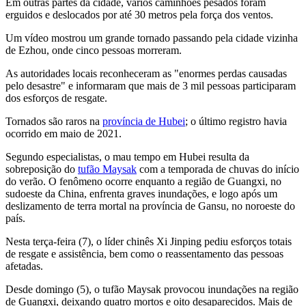
Em outras partes da cidade, vários caminhões pesados ​​foram
erguidos e deslocados por até 30 metros pela força dos ventos.
Um vídeo mostrou um grande tornado passando pela cidade vizinha
de Ezhou, onde cinco pessoas morreram.
As autoridades locais reconheceram as "enormes perdas causadas
pelo desastre" e informaram que mais de 3 mil pessoas participaram
dos esforços de resgate.
Tornados são raros na
província de Hubei
; o último registro havia
ocorrido em maio de 2021.
Segundo especialistas, o mau tempo em Hubei resulta da
sobreposição do
tufão Maysak
com a temporada de chuvas do início
do verão. O fenômeno ocorre enquanto a região de Guangxi, no
sudoeste da China, enfrenta graves inundações, e logo após um
deslizamento de terra mortal na província de Gansu, no noroeste do
país.
Nesta terça-feira (7), o líder chinês Xi Jinping pediu esforços totais
de resgate e assistência, bem como o reassentamento das pessoas
afetadas.
Desde domingo (5), o tufão Maysak provocou inundações na região
de Guangxi, deixando quatro mortos e oito desaparecidos. Mais de