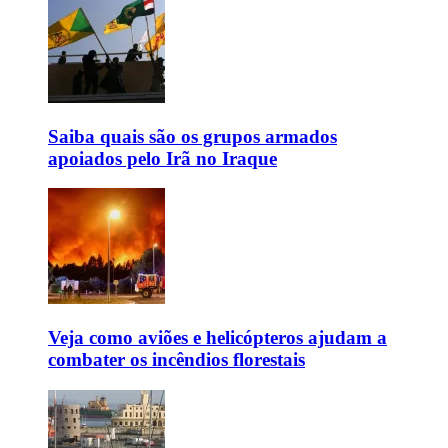
Saiba quais são os grupos armados
apoiados pelo Irã no Iraque
Veja como aviões e helicópteros ajudam a
combater os incêndios florestais