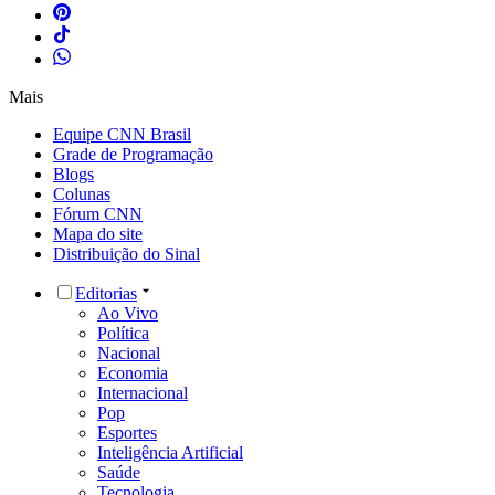
Mais
Equipe CNN Brasil
Grade de Programação
Blogs
Colunas
Fórum CNN
Mapa do site
Distribuição do Sinal
Editorias
Ao Vivo
Política
Nacional
Economia
Internacional
Pop
Esportes
Inteligência Artificial
Saúde
Tecnologia