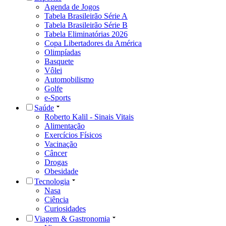
Agenda de Jogos
Tabela Brasileirão Série A
Tabela Brasileirão Série B
Tabela Eliminatórias 2026
Copa Libertadores da América
Olimpíadas
Basquete
Vôlei
Automobilismo
Golfe
e-Sports
Saúde
Roberto Kalil - Sinais Vitais
Alimentação
Exercícios Físicos
Vacinação
Câncer
Drogas
Obesidade
Tecnologia
Nasa
Ciência
Curiosidades
Viagem & Gastronomia